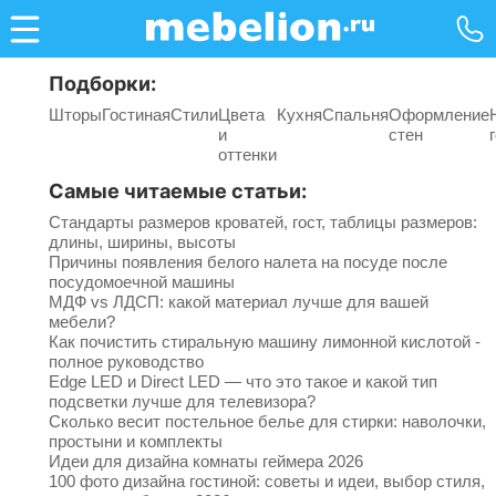
Подборки:
Шторы
Гостиная
Стили
Цвета
Кухня
Спальня
Оформление
и
стен
оттенки
Самые читаемые статьи:
Стандарты размеров кроватей, гост, таблицы размеров:
длины, ширины, высоты
Причины появления белого налета на посуде после
посудомоечной машины
МДФ vs ЛДСП: какой материал лучше для вашей
мебели?
Как почистить стиральную машину лимонной кислотой -
полное руководство
Edge LED и Direct LED — что это такое и какой тип
подсветки лучше для телевизора?
Сколько весит постельное белье для стирки: наволочки,
простыни и комплекты
Идеи для дизайна комнаты геймера 2026
100 фото дизайна гостиной: советы и идеи, выбор стиля,