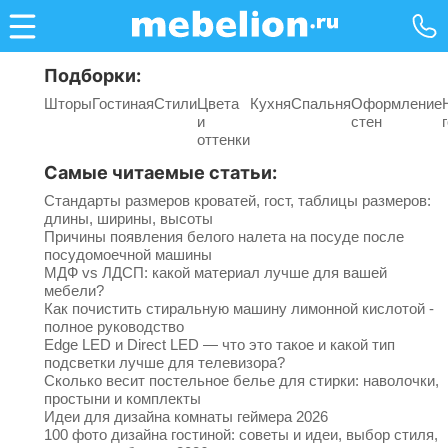
Подборки:
Шторы
Гостиная
Стили
Цвета
Кухня
Спальня
Оформление
и
стен
оттенки
Самые читаемые статьи:
Стандарты размеров кроватей, гост, таблицы размеров:
длины, ширины, высоты
Причины появления белого налета на посуде после
посудомоечной машины
МДФ vs ЛДСП: какой материал лучше для вашей
мебели?
Как почистить стиральную машину лимонной кислотой -
полное руководство
Edge LED и Direct LED — что это такое и какой тип
подсветки лучше для телевизора?
Сколько весит постельное белье для стирки: наволочки,
простыни и комплекты
Идеи для дизайна комнаты геймера 2026
100 фото дизайна гостиной: советы и идеи, выбор стиля,