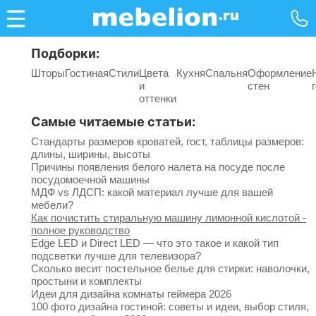
Подборки:
Шторы
Гостиная
Стили
Цвета
Кухня
Спальня
Оформление
и
стен
оттенки
Самые читаемые статьи:
Стандарты размеров кроватей, гост, таблицы размеров:
длины, ширины, высоты
Причины появления белого налета на посуде после
посудомоечной машины
МДФ vs ЛДСП: какой материал лучше для вашей
мебели?
Как почистить стиральную машину лимонной кислотой -
полное руководство
Edge LED и Direct LED — что это такое и какой тип
подсветки лучше для телевизора?
Сколько весит постельное белье для стирки: наволочки,
простыни и комплекты
Идеи для дизайна комнаты геймера 2026
100 фото дизайна гостиной: советы и идеи, выбор стиля,