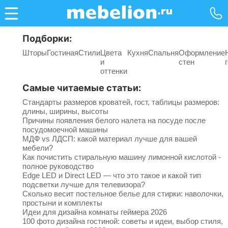
Подборки:
Шторы
Гостиная
Стили
Цвета
Кухня
Спальня
Оформление
и
стен
оттенки
Самые читаемые статьи:
Стандарты размеров кроватей, гост, таблицы размеров:
длины, ширины, высоты
Причины появления белого налета на посуде после
посудомоечной машины
МДФ vs ЛДСП: какой материал лучше для вашей
мебели?
Как почистить стиральную машину лимонной кислотой -
полное руководство
Edge LED и Direct LED — что это такое и какой тип
подсветки лучше для телевизора?
Сколько весит постельное белье для стирки: наволочки,
простыни и комплекты
Идеи для дизайна комнаты геймера 2026
100 фото дизайна гостиной: советы и идеи, выбор стиля,