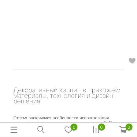
Декоративный кирпич в прихожей:
материалы, технология и дизайн-
решения
Статья раскрывает особенности использования
декоративного кирпича для отделки прихожей. Читатели
0
0
0
узнают о видах декоративной кладки, технологии монтажа, а
также основных преимуществах и недостатках этого