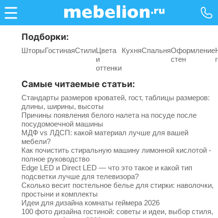
Подборки:
Шторы
Гостиная
Стили
Цвета
Кухня
Спальня
Оформление
и
стен
оттенки
Самые читаемые статьи:
Стандарты размеров кроватей, гост, таблицы размеров:
длины, ширины, высоты
Причины появления белого налета на посуде после
посудомоечной машины
МДФ vs ЛДСП: какой материал лучше для вашей
мебели?
Как почистить стиральную машину лимонной кислотой -
полное руководство
Edge LED и Direct LED — что это такое и какой тип
подсветки лучше для телевизора?
Сколько весит постельное белье для стирки: наволочки,
простыни и комплекты
Идеи для дизайна комнаты геймера 2026
100 фото дизайна гостиной: советы и идеи, выбор стиля,