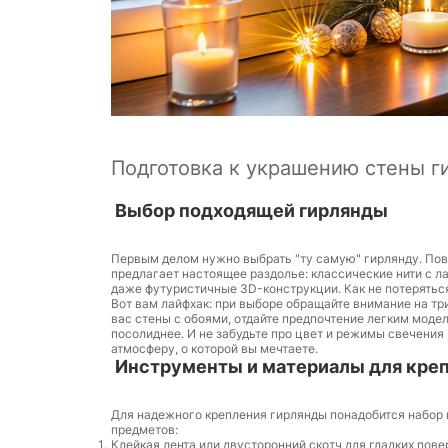
Подготовка к украшению стены г
Выбор подходящей гирлянды
Первым делом нужно выбрать "ту самую" гирлянду. Пов
предлагает настоящее раздолье: классические нити с 
даже футуристичные 3D-конструкции. Как не потерятьс
Вот вам лайфхак: при выборе обращайте внимание на три
вас стены с обоями, отдайте предпочтение легким модел
посолиднее. И не забудьте про цвет и режимы свечения
атмосферу, о которой вы мечтаете.
Инструменты и материалы для кре
Для надежного крепления гирлянды понадобится набор 
предметов:
Клейкая лента или двусторонний скотч для гладких пов