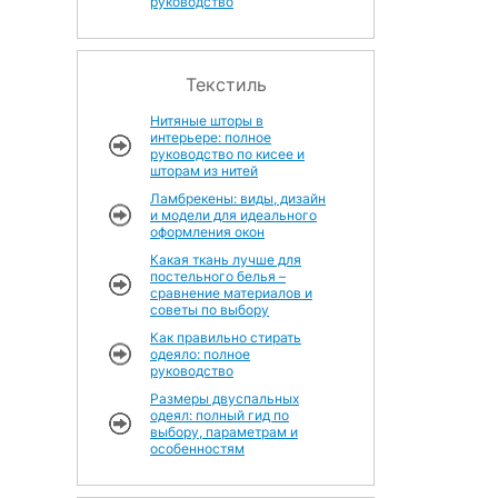
руководство
Текстиль
Нитяные шторы в
интерьере: полное
руководство по кисее и
шторам из нитей
Ламбрекены: виды, дизайн
и модели для идеального
оформления окон
Какая ткань лучше для
постельного белья –
сравнение материалов и
советы по выбору
Как правильно стирать
одеяло: полное
руководство
Размеры двуспальных
одеял: полный гид по
выбору, параметрам и
особенностям