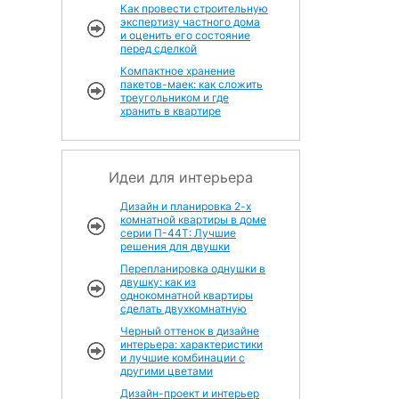
Как провести строительную
экспертизу частного дома
и оценить его состояние
перед сделкой
Компактное хранение
пакетов-маек: как сложить
треугольником и где
хранить в квартире
Идеи для интерьера
Дизайн и планировка 2-х
комнатной квартиры в доме
серии П-44Т: Лучшие
решения для двушки
Перепланировка однушки в
двушку: как из
однокомнатной квартиры
сделать двухкомнатную
Черный оттенок в дизайне
интерьера: характеристики
и лучшие комбинации с
другими цветами
Дизайн-проект и интерьер