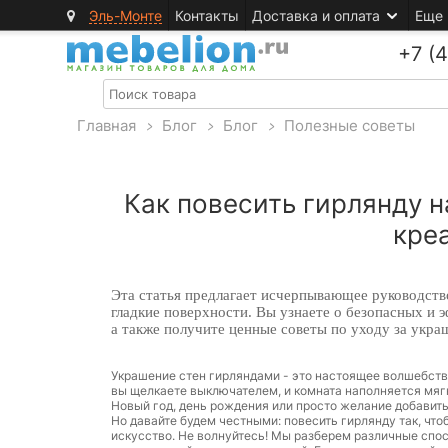
Эль-Монте
Контакты
Доставка и оплата
Еще
+7 (
Главная
>
Блог
>
Блог
>
Полезные советы
Как повесить гирлянду н
кре
Эта статья предлагает исчерпывающее руководств
гладкие поверхности. Вы узнаете о безопасных и
а также получите ценные советы по уходу за укра
Украшение стен гирляндами - это настоящее волшебств
вы щелкаете выключателем, и комната наполняется мягк
Новый год, день рождения или просто желание добавить 
Но давайте будем честными: повесить гирлянду так, чт
искусство. Не волнуйтесь! Мы разберем различные спо