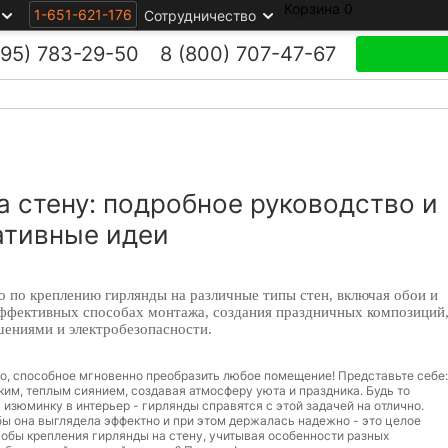
Корзина
0
1-651-621-176
Сотрудничество
495)
783-29-50
8 (800)
707-47-67
а стену: подробное руководство и
ативные идеи
о по креплению гирлянды на различные типы стен, включая обои и
 эффективных способах монтажа, создания праздничных композиций
шениями и электробезопасности.
о, способное мгновенно преобразить любое помещение! Представьте себе:
им, теплым сиянием, создавая атмосферу уюта и праздника. Будь то
изюминку в интерьер - гирлянды справятся с этой задачей на отлично.
обы она выглядела эффектно и при этом держалась надежно - это целое
собы крепления гирлянды на стену, учитывая особенности разных