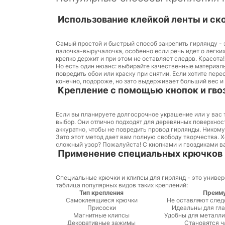
Использование клейкой ленты и ск
Самый простой и быстрый способ закрепить гирлянду - э
палочка-выручалочка, особенно если речь идет о легких
крепко держит и при этом не оставляет следов. Красота!
Но есть один нюанс: выбирайте качественные материалы
повредить обои или краску при снятии. Если хотите пер
конечно, подороже, но зато выдерживает больший вес и
Крепление с помощью кнопок и гво
Если вы планируете долгосрочное украшение или у вас 
выбор. Они отлично подходят для деревянных поверхнос
аккуратно, чтобы не повредить провод гирлянды. Ником
Зато этот метод дает вам полную свободу творчества. 
сложный узор? Пожалуйста! С кнопками и гвоздиками в
Применение специальных крючков 
Специальные крючки и клипсы для гирлянд - это универ
таблица популярных видов таких креплений:
Тип крепления
Преим
Самоклеящиеся крючки
Не оставляют след
Присоски
Идеальны для гла
Магнитные клипсы
Удобны для металли
Декоративные зажимы
Становятся ч