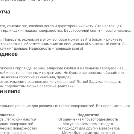
отча
то, конечно же, клейкая лента и двусторонний скотч. Это настоящая
 гирляндах и гладких поверхностях. Двусторонний скотч - просто находка:
. Поверьте, экономия в этом вопросе может выйти боком - рискуете
естраховаться, обратите внимание на специальный монтажный скотч. Он,
 служит дольше. Надежность - превыше всего!
здиков
тяжелая гирлянда, то канцелярские кнопки и маленькие гвоздики - ваш
тей или стен с прочным покрытием. Но будьте осторожны: вбивайте их
у не нужны короткие замыкания, правда?
Хотите изменить расположение украшения? Легко! Задумали создать
ам подвластны любые световые фантазии.
и клипс
сальное решение для различных типов поверхностей. Вот сравнительная
ущества
Недостатки
ов, легко снимаются
Ограниченная грузоподъемность
дких поверхностей
Могут со временем отпадать
ческих поверхностей
Не подходят для других материалов
астью дизайна
Могут быть заметны на стене