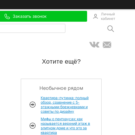
Личный
Заказать звонок
кабинет
Хотите ещё?
Необычное рядом
,
Квартира-путинка: полный
обзор, сравнение с 5-
этажными брежневками и
советы по дизайну
Мифы о пентхаусах: как
называется верхний этаж в
элитном доме и что это за
квартира