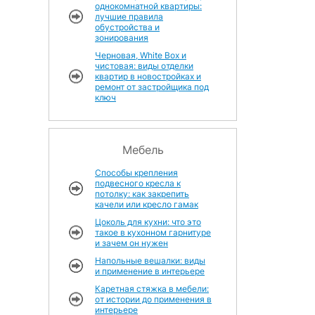
однокомнатной квартиры:
лучшие правила
обустройства и
зонирования
Черновая, White Box и
чистовая: виды отделки
квартир в новостройках и
ремонт от застройщика под
ключ
Мебель
Способы крепления
подвесного кресла к
потолку: как закрепить
качели или кресло гамак
Цоколь для кухни: что это
такое в кухонном гарнитуре
и зачем он нужен
Напольные вешалки: виды
и применение в интерьере
Каретная стяжка в мебели:
от истории до применения в
интерьере