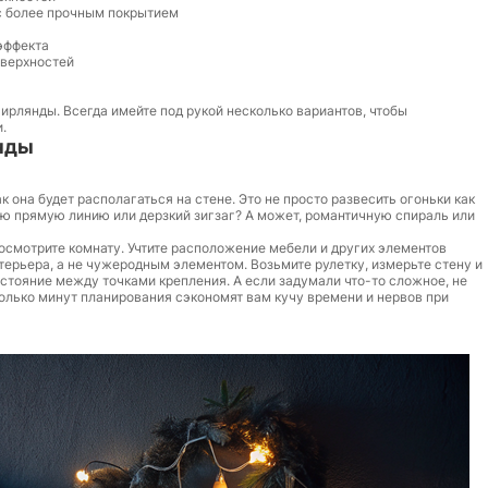
 с более прочным покрытием
эффекта
оверхностей
гирлянды. Всегда имейте под рукой несколько вариантов, чтобы
.
нды
ак она будет располагаться на стене. Это не просто развесить огоньки как
ую прямую линию или дерзкий зигзаг? А может, романтичную спираль или
 осмотрите комнату. Учтите расположение мебели и других элементов
терьера, а не чужеродным элементом. Возьмите рулетку, измерьте стену и
стояние между точками крепления. А если задумали что-то сложное, не
колько минут планирования сэкономят вам кучу времени и нервов при