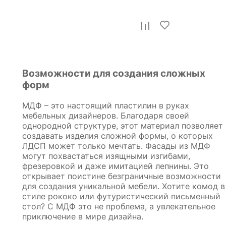
Стол письменный МегаKraft 5
ПСт-МТ-005
Возможности для создания сложных
12 935
р.
форм
МДФ – это настоящий пластилин в руках
мебельных дизайнеров. Благодаря своей
однородной структуре, этот материал позволяет
создавать изделия сложной формы, о которых
ЛДСП может только мечтать. Фасады из МДФ
могут похвастаться изящными изгибами,
фрезеровкой и даже имитацией лепнины. Это
открывает поистине безграничные возможности
для создания уникальной мебели. Хотите комод в
стиле рококо или футуристический письменный
стол? С МДФ это не проблема, а увлекательное
приключение в мире дизайна.