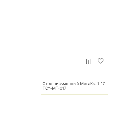
Стол письменный МегаKraft 17
ПСт-МТ-017
14 105
р.