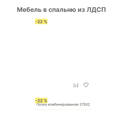
Мебель в спальню из ЛДСП
-22 %
-22 %
р.
6 715
Полка комбинированная 27502
5 238
р.