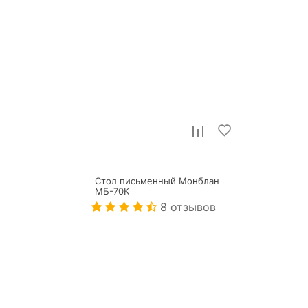
Стол письменный Монблан
МБ-70К
8 отзывов
33 937
р.