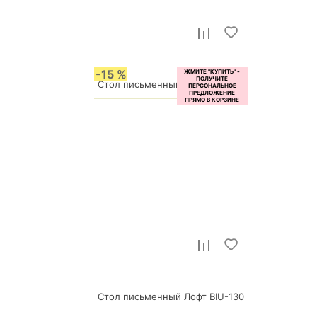
-15 %
Стол письменный Мебелеф-24
16 315
р.
р.
14 459
Стол письменный Лофт BIU-130
12 290
р.