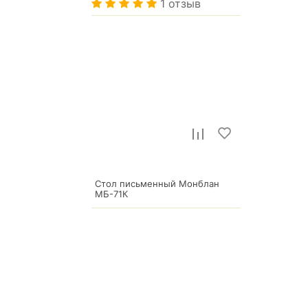
1 отзыв
33 466
р.
Стол письменный Монблан
МБ-71К
23 696
р.