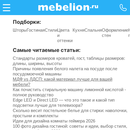
Подборки:
Шторы
Гостиная
Стили
Цвета
Кухня
Спальня
Оформление
и
стен
оттенки
Самые читаемые статьи:
Стандарты размеров кроватей, гост, таблицы размеров:
длины, ширины, высоты
Причины появления белого налета на посуде после
посудомоечной машины
МДФ vs ЛДСП: какой материал лучше для вашей
мебели?
Как почистить стиральную машину лимонной кислотой -
полное руководство
Edge LED и Direct LED — что это такое и какой тип
подсветки лучше для телевизора?
Сколько весит постельное белье для стирки: наволочки,
простыни и комплекты
Идеи для дизайна комнаты геймера 2026
100 фото дизайна гостиной: советы и идеи, выбор стиля,