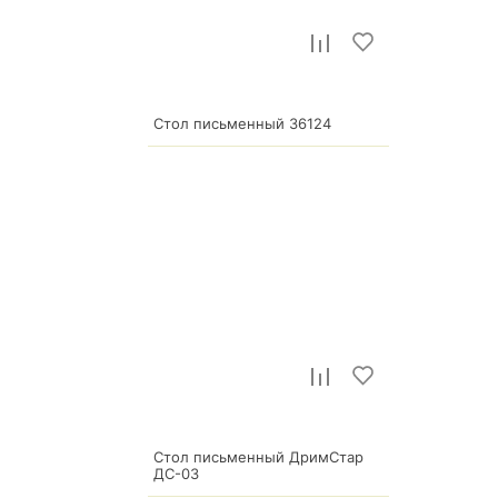
р.
18 810
Стол письменный 36124
10 534
р.
Стол письменный ДримСтар
ДС-03
30 118
р.