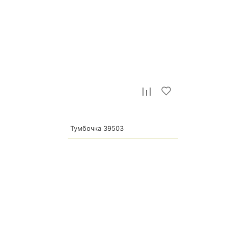
Тумбочка 39503
3 810
р.