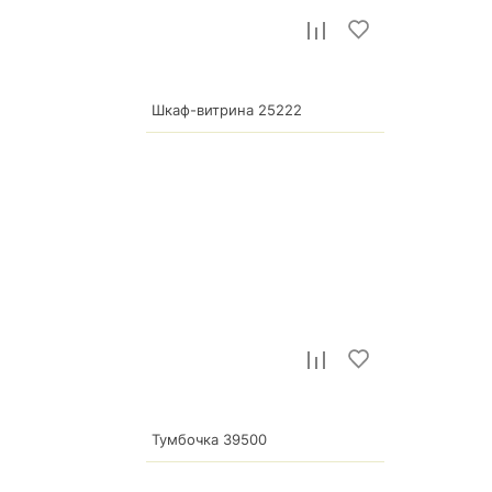
р.
34 000
Шкаф-витрина 25222
17 000
р.
Тумбочка 39500
3 810
р.