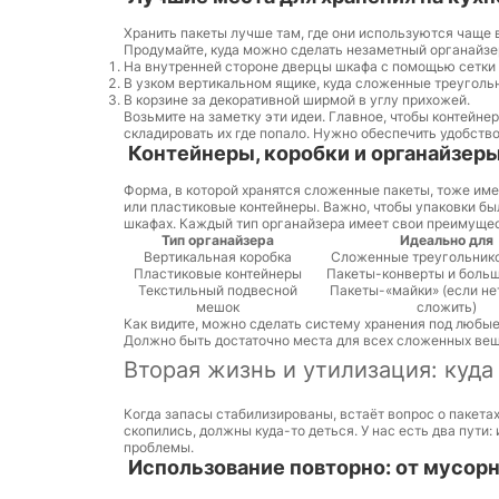
Хранить пакеты лучше там, где они используются чаще в
Продумайте, куда можно сделать незаметный органайзер
На внутренней стороне дверцы шкафа с помощью сетки 
В узком вертикальном ящике, куда сложенные треугольни
В корзине за декоративной ширмой в углу прихожей.
Возьмите на заметку эти идеи. Главное, чтобы контейне
складировать их где попало. Нужно обеспечить удобство
Контейнеры, коробки и органайзер
Форма, в которой хранятся сложенные пакеты, тоже име
или пластиковые контейнеры. Важно, чтобы упаковки бы
шкафах. Каждый тип органайзера имеет свои преимущес
Тип органайзера
Идеально для
Вертикальная коробка
Сложенные треугольник
Пластиковые контейнеры
Пакеты-конверты и боль
Текстильный подвесной
Пакеты-«майки» (если не
мешок
сложить)
Как видите, можно сделать систему хранения под любые
Должно быть достаточно места для всех сложенных вещ
Вторая жизнь и утилизация: куда
Когда запасы стабилизированы, встаёт вопрос о пакетах
скопились, должны куда-то деться. У нас есть два пути
проблемы.
Использование повторно: от мусор