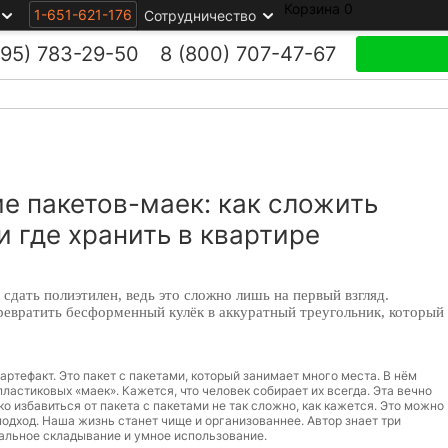
Корзина
0
1-651-621-176
Сотрудничество
495)
783-29-50
8 (800)
707-47-67
е пакетов-маек: как сложить
и где хранить в квартире
 сдать полиэтилен, ведь это сложно лишь на первый взгляд.
ревратить бесформенный кулёк в аккуратный треугольник, который
ртефакт. Это пакет с пакетами, который занимает много места. В нём
астиковых «маек». Кажется, что человек собирает их всегда. Эта вечно
о избавиться от пакета с пакетами не так сложно, как кажется. Это можно
подход. Наша жизнь станет чище и организованнее. Автор знает три
иальное складывание и умное использование.