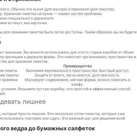
сего. Обычно это кухня (для мусора) и прихожая (для покупок).
. Хранение пакетов на кухне — самая частая проблема.
или специального держателя.
ки встанут, как карточки.
ры для хранения пакетов были легко доступны. Таким образом, вы не будете
.
ы
ет значение. Вы можете использовать для этого старые коробки от обуви
ли прочными и держали форму. Это помогает организовать пространство в
тва для хранения пакетов.
Преимущества
ом пакеты
Экономия вертикального пространства, быстрый доступ.
шие пакеты
Защита от влаги, легко моется, долговечность.
т времени
Маскирует содержимое, мягкая форма, можно повесить в
шкафу.
 условия. Возьмите пустую коробку, это простой и эффективный способ.
ей.
 девать лишнее
, которые просто лишние. Эти несколько сотен пакетов, которые уже
: использовать повторно или сдать. Это важный шаг для решения всей
ного ведра до бумажных салфеток