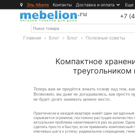
Эль-Монте
Контакты
Доставка и оплата
Еще
+7 (
Главная
>
Блог
>
Блог
>
Полезные советы
Компактное хранени
треугольником 
Теперь вам не придётся ломать голову над тем, как
Возможно, вы даже не догадывались, как просто п
не будет долго занимать ценное место.
Практически в каждой квартире живёт один загадочный а
скрывается огромное, постоянно растущее количество пл
актуальная проблема накапливается раз за разом. Однак
сделать просто и быстро, если применить комплексный 
ключевых шага к успеху: радикальное сокращение, ген