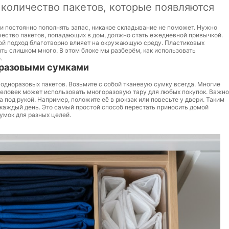
количество пакетов, которые появляются
и постоянно пополнять запас, никакое складывание не поможет. Нужно
ичество пакетов, попадающих в дом, должно стать ежедневной привычкой.
кой подход благотворно влияет на окружающую среду. Пластиковых
ыть слишком много. В этом блоке мы разберём, как использовать
.
оразовыми сумками
одноразовых пакетов. Возьмите с собой тканевую сумку всегда. Многие
человек может использовать многоразовую тару для любых покупок. Важно
а под рукой. Например, положите её в рюкзак или повесьте у двери. Таким
и каждый день. Это самый простой способ перестать приносить домой
умок для разных целей.