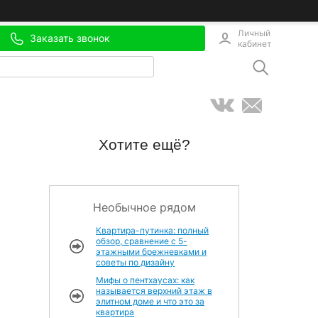
Личный
Заказать звонок
кабинет
Хотите ещё?
Необычное рядом
Квартира-путинка: полный
обзор, сравнение с 5-
этажными брежневками и
советы по дизайну
Мифы о пентхаусах: как
называется верхний этаж в
элитном доме и что это за
квартира