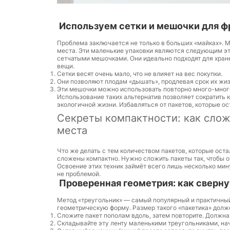
Используем сетки и мешочки для ф
Проблема заключается не только в больших «майках». 
места. Эти маленькие упаковки являются следующим эт
сетчатыми мешочками. Они идеально подходят для хране
вещи.
Сетки весят очень мало, что не влияет на вес покупки.
Они позволяют плодам «дышать», продлевая срок их жиз
Эти мешочки можно использовать повторно много-много
Использование таких альтернатив позволяет сократить 
экологичной жизни. Избавляться от пакетов, которые ос
Секреты компактности: как слож
места
Что же делать с тем количеством пакетов, которые ост
сложены компактно. Нужно сложить пакеты так, чтобы он
Освоение этих техник займёт всего лишь несколько мин
не проблемой.
Проверенная геометрия: как сверн
Метод «треугольник» — самый популярный и практичный
геометрическую форму. Размер такого «пакетика» долже
Сложите пакет пополам вдоль, затем повторите. Должна 
Складывайте эту ленту маленькими треугольниками, нач