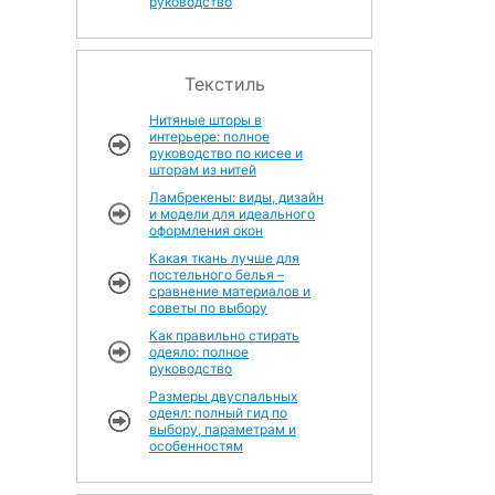
руководство
Текстиль
Нитяные шторы в
интерьере: полное
руководство по кисее и
шторам из нитей
Ламбрекены: виды, дизайн
и модели для идеального
оформления окон
Какая ткань лучше для
постельного белья –
сравнение материалов и
советы по выбору
Как правильно стирать
одеяло: полное
руководство
Размеры двуспальных
одеял: полный гид по
выбору, параметрам и
особенностям