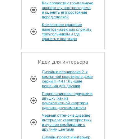
Как провести строительную
экспертизу частного дома
и оценить его состояние
перед сделкой
Компактное хранение
пакетов-маек: как сложить
треугольником и где
хранить в квартире
Идеи для интерьера
Дизайн и планировка 2-х
комнатной квартиры в доме
серии П-44Т: Лучшие
решения для двушки
Перепланировка однушки в
двушку: как из
а
однокомнатной квартиры
сделать двухкомнатную
Черный оттенок в дизайне
интерьера: характеристики
и лучшие комбинации с
другими цветами
Дизайн-проект и интерьер