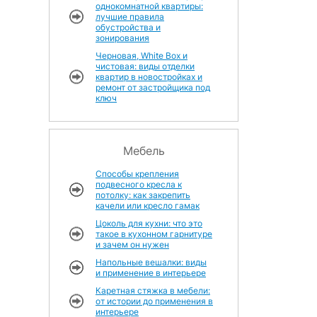
однокомнатной квартиры:
лучшие правила
обустройства и
зонирования
Черновая, White Box и
чистовая: виды отделки
квартир в новостройках и
ремонт от застройщика под
ключ
Мебель
Способы крепления
подвесного кресла к
потолку: как закрепить
качели или кресло гамак
Цоколь для кухни: что это
такое в кухонном гарнитуре
и зачем он нужен
Напольные вешалки: виды
и применение в интерьере
Каретная стяжка в мебели:
от истории до применения в
интерьере