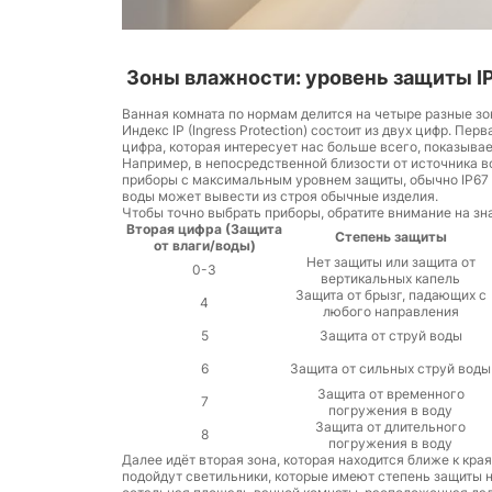
Зоны влажности: уровень защиты I
Ванная комната по нормам делится на четыре разные зо
Индекс IP (Ingress Protection) состоит из двух цифр. П
цифра, которая интересует нас больше всего, показывае
Например, в непосредственной близости от источника 
приборы с максимальным уровнем защиты, обычно IP67 и
воды может вывести из строя обычные изделия.
Чтобы точно выбрать приборы, обратите внимание на з
Вторая цифра (Защита
Степень защиты
от влаги/воды)
Нет защиты или защита от
0-3
вертикальных капель
Защита от брызг, падающих с
4
любого направления
5
Защита от струй воды
6
Защита от сильных струй воды
Защита от временного
7
погружения в воду
Защита от длительного
8
погружения в воду
Далее идёт вторая зона, которая находится ближе к кра
подойдут светильники, которые имеют степень защиты 