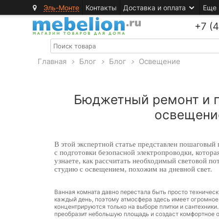
Эль-Монте
Контакты
Доставка и оплата
Еще
+7 (
Главная
>
Блог
>
Блог
>
Освещение
Бюджетный ремонт и п
освещение
В этой экспертной статье представлен пошаговый 
с подготовки безопасной электропроводки, котор
узнаете, как рассчитать необходимый световой п
студию с освещением, похожим на дневной свет.
Ванная комната давно перестала быть просто техническ
каждый день, поэтому атмосфера здесь имеет огромное
концентрируются только на выборе плитки и сантехники
преобразит небольшую площадь и создаст комфортное о