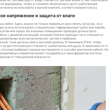
ше 60 сантиметров от воды, считается третьей зоной, и там тоже можно
е на маркировку, чтобы установить безопасное и долго работающее
ые можно использовать в ванной комнате, соответствовали классу
ое напряжение и защита от влаги
х работ. Здесь важно не только правильно рассчитать нагрузку, но и
дки нужно использовать специальные гофрированные трубы или короба,
нсатом или паром. Во влажных помещениях проводка должна быть
ль с двойной изоляцией, который отлично проводит ток и отличается
заземлению всех металлических частей и приборов.
анной, тоже должны иметь высокий уровень IP (минимум IP44), чтобы
ют на достаточном расстоянии от самой ванны или душа. В зависимости от
о потолка) выбирают разные инструменты и способы крепления кабеля. Не
 декоративных элементов может понадобиться трансформатор или блок
ищённом от повышенной влажности.