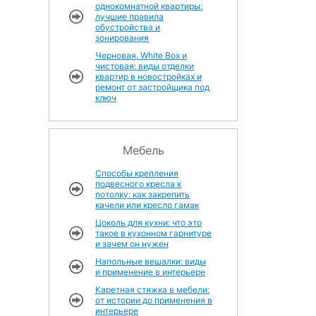
однокомнатной квартиры:
лучшие правила
обустройства и
зонирования
Черновая, White Box и
чистовая: виды отделки
квартир в новостройках и
ремонт от застройщика под
ключ
Мебель
Способы крепления
подвесного кресла к
потолку: как закрепить
качели или кресло гамак
Цоколь для кухни: что это
такое в кухонном гарнитуре
и зачем он нужен
Напольные вешалки: виды
и применение в интерьере
Каретная стяжка в мебели:
от истории до применения в
интерьере