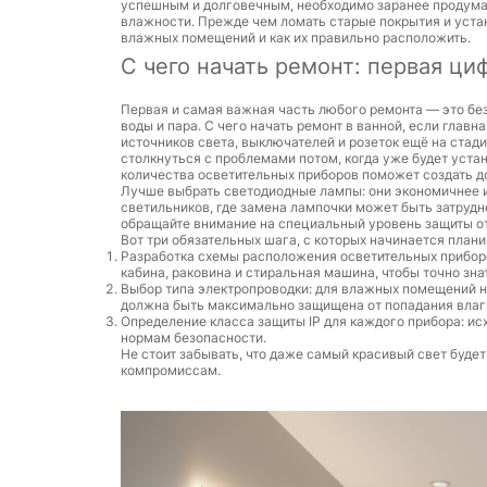
успешным и долговечным, необходимо заранее продума
влажности. Прежде чем ломать старые покрытия и устан
влажных помещений и как их правильно расположить.
С чего начать ремонт: первая ци
Первая и самая важная часть любого ремонта — это без
воды и пара. С чего начать ремонт в ванной, если гла
источников света, выключателей и розеток ещё на стади
столкнуться с проблемами потом, когда уже будет уста
количества осветительных приборов поможет создать до
Лучше выбрать светодиодные лампы: они экономичнее и
светильников, где замена лампочки может быть затрудн
обращайте внимание на специальный уровень защиты от 
Вот три обязательных шага, с которых начинается план
Разработка схемы расположения осветительных приборов
кабина, раковина и стиральная машина, чтобы точно зна
Выбор типа электропроводки: для влажных помещений н
должна быть максимально защищена от попадания влаг
Определение класса защиты IP для каждого прибора: ис
нормам безопасности.
Не стоит забывать, что даже самый красивый свет будет
компромиссам.