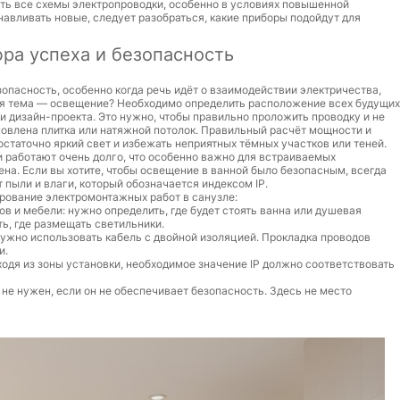
ть все схемы электропроводки, особенно в условиях повышенной
авливать новые, следует разобраться, какие приборы подойдут для
фра успеха и безопасность
опасность, особенно когда речь идёт о взаимодействии электричества,
вная тема — освещение? Необходимо определить расположение всех будущих
и дизайн-проекта. Это нужно, чтобы правильно проложить проводку и не
новлена плитка или натяжной потолок. Правильный расчёт мощности и
статочно яркий свет и избежать неприятных тёмных участков или теней.
 работают очень долго, что особенно важно для встраиваемых
ена. Если вы хотите, чтобы освещение в ванной было безопасным, всегда
пыли и влаги, который обозначается индексом IP.
ирование электромонтажных работ в санузле:
 и мебели: нужно определить, где будет стоять ванна или душевая
ть, где размещать светильники.
ужно использовать кабель с двойной изоляцией. Прокладка проводов
и.
ходя из зоны установки, необходимое значение IP должно соответствовать
 не нужен, если он не обеспечивает безопасность. Здесь не место