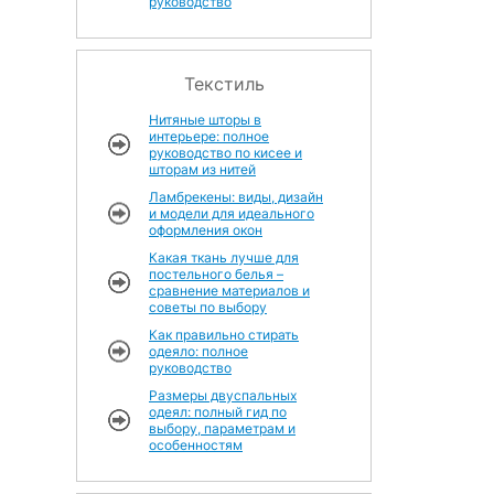
руководство
Текстиль
Нитяные шторы в
интерьере: полное
руководство по кисее и
шторам из нитей
Ламбрекены: виды, дизайн
и модели для идеального
оформления окон
Какая ткань лучше для
постельного белья –
сравнение материалов и
советы по выбору
Как правильно стирать
одеяло: полное
руководство
Размеры двуспальных
одеял: полный гид по
выбору, параметрам и
особенностям