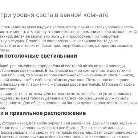
три уровня света в ванной комнате
, специалисты рекомендуют использовать принцип «трёх уровней света».
ркость и менять атмосферу в зависимости от времени дня или выполняемой
ванной, делая её визуально больше и просторнее. При грамотной
ютную студию. Правильно расположенные источники света дают
нь важно для косметических процедур. Освещение, которое мы создаём,
глаза.
 и потолочные светильники
общий, равномерно распределённый световой поток по всей площади
отолочные светильники. В маленькой ванной комнате часто достаточно
анная большая, то можно использовать несколько точечных светильников,
ённой схемы, чтобы избежать тёмных участков. Потолочное освещение
и накладными плафонами с матовыми рассеивателями. Матовые плафоны
их теней.
висит от типа потолка. Для натяжных потолков обычно устанавливают
модели с низким тепловыделением. Основное освещение должно быть
вещённость. Для общего освещения ванной лучше использовать лампочки
ом.
ми и правильное расположение
 которая находится возле зеркала над раковиной. Здесь главная задача —
обенно при выполнении макияжа или бритья. Для этого светильники,
бокам зеркала или сверху, но не прямо перед ним. Свет будет равномерно
. Настенно расположенные бра или специальные светодиодные панели