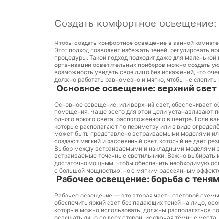
Создать комфортное освещение: 
Чтобы создать комфортное освещение в ванной комнате
Этот подход позволяет избежать теней, регулировать я
процедуры. Такой подход подходит даже для маленькой 
организации осветительных приборов можно создать у
возможность увидеть своё лицо без искажений, что оче
должно работать равномерно и мягко, чтобы не слепить 
Основное освещение: верхний свет
Основное освещение, или верхний свет, обеспечивает 
помещения. Чаще всего для этой цели устанавливают п
одного яркого света, расположенного в центре. Если в
которые располагают по периметру или в виде определ
может быть представлено встраиваемыми моделями ил
создают мягкий и рассеянный свет, который не даёт резк
Выбор между встраиваемыми и накладными моделями за
встраиваемые точечные светильники. Важно выбирать 
достаточно мощным, чтобы обеспечить необходимую ос
с большой мощностью, но с мягким рассеянным эффект
Рабочее освещение: борьба с теня
Рабочее освещение — это вторая часть световой схемы,
обеспечить яркий свет без падающих теней на лицо, ос
которые можно использовать, должны располагаться по 
освещать лицо со всех сторон, исключая тёмные места