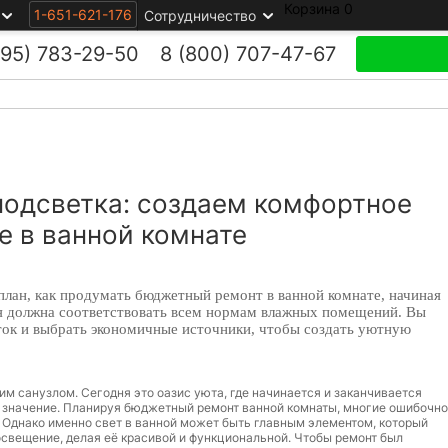
Корзина
0
1-651-621-176
Сотрудничество
495)
783-29-50
8 (800)
707-47-67
одсветка: создаем комфортное
 в ванной комнате
план, как продумать бюджетный ремонт в ванной комнате, начиная
ая должна соответствовать всем нормам влажных помещений. Вы
оток и выбрать экономичные источники, чтобы создать уютную
им санузлом. Сегодня это оазис уюта, где начинается и заканчивается
 значение. Планируя бюджетный ремонт ванной комнаты, многие ошибочно
. Однако именно свет в ванной может быть главным элементом, который
свещение, делая её красивой и функциональной. Чтобы ремонт был