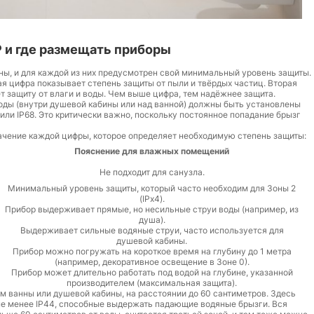
P и где размещать приборы
ны, и для каждой из них предусмотрен свой минимальный уровень защиты.
ервая цифра показывает степень защиты от пыли и твёрдых частиц. Вторая
т защиту от влаги и воды. Чем выше цифра, тем надёжнее защита.
воды (внутри душевой кабины или над ванной) должны быть установлены
ли IP68. Это критически важно, поскольку постоянное попадание брызг
начение каждой цифры, которое определяет необходимую степень защиты:
Пояснение для влажных помещений
Не подходит для санузла.
Минимальный уровень защиты, который часто необходим для Зоны 2
(IPx4).
Прибор выдерживает прямые, но несильные струи воды (например, из
душа).
Выдерживает сильные водяные струи, часто используется для
душевой кабины.
Прибор можно погружать на короткое время на глубину до 1 метра
(например, декоративное освещение в Зоне 0).
Прибор может длительно работать под водой на глубине, указанной
производителем (максимальная защита).
ям ванны или душевой кабины, на расстоянии до 60 сантиметров. Здесь
не менее IP44, способные выдержать падающие водяные брызги. Вся