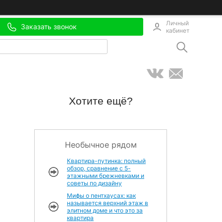
Личный
Заказать звонок
кабинет
Хотите ещё?
Необычное рядом
Квартира-путинка: полный
обзор, сравнение с 5-
этажными брежневками и
советы по дизайну
Мифы о пентхаусах: как
называется верхний этаж в
элитном доме и что это за
квартира