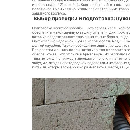
остальная площадь ванной комнаты, расположенная даль
использовать IP21 или IP24. Всегда обращайте внимани
освещение. Очень важно, чтобы все светильники, котор
защитного корпуса.
Выбор проводки и подготовка: нужн
Подготовка электропроводки — это первая часть черновы
обеспечить максимальную защиту от влаги. Для прокла
которые предотвращают прямой контакт кабеля с конде
максимально надёжной. Лучше использовать медный кабе
долгой службой. Также необходимое внимание уделяют 
Все розетки и выключатели, которые устанавливают в в
обеспечить защиту от пыли и брызг воды. Их располага
типа потолка (например, гипсокартонного или натяжног
забудьте, что для светодиодной подсветки и некоторых
питания, который тоже нужно разместить в месте, защ