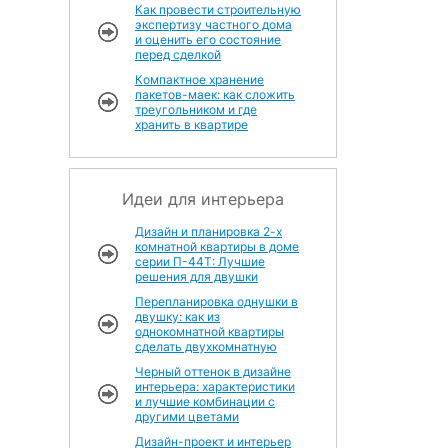
Как провести строительную
экспертизу частного дома
и оценить его состояние
перед сделкой
Компактное хранение
пакетов-маек: как сложить
треугольником и где
хранить в квартире
Идеи для интерьера
Дизайн и планировка 2-х
комнатной квартиры в доме
серии П-44Т: Лучшие
решения для двушки
Перепланировка однушки в
двушку: как из
однокомнатной квартиры
сделать двухкомнатную
Черный оттенок в дизайне
интерьера: характеристики
и лучшие комбинации с
другими цветами
Дизайн-проект и интерьер