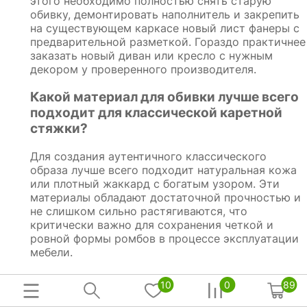
этого необходимо полностью снять старую
обивку, демонтировать наполнитель и закрепить
на существующем каркасе новый лист фанеры с
предварительной разметкой. Гораздо практичнее
заказать новый диван или кресло с нужным
декором у проверенного производителя.
Какой материал для обивки лучше всего
подходит для классической каретной
стяжки?
Для создания аутентичного классического
образа лучше всего подходит натуральная кожа
или плотный жаккард с богатым узором. Эти
материалы обладают достаточной прочностью и
не слишком сильно растягиваются, что
критически важно для сохранения четкой и
ровной формы ромбов в процессе эксплуатации
мебели.
Со временем пуговицы могут
10
0
89
выдернуться или провиснуть?