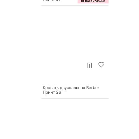
44 795
р.
Кровать двуспальная Berber
р.
63 993
Принт 26
44 795
р.