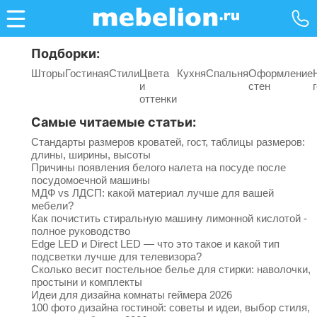
Подборки:
Шторы
Гостиная
Стили
Цвета
Кухня
Спальня
Оформление
и
стен
оттенки
Самые читаемые статьи:
Стандарты размеров кроватей, гост, таблицы размеров:
длины, ширины, высоты
Причины появления белого налета на посуде после
посудомоечной машины
МДФ vs ЛДСП: какой материал лучше для вашей
мебели?
Как почистить стиральную машину лимонной кислотой -
полное руководство
Edge LED и Direct LED — что это такое и какой тип
подсветки лучше для телевизора?
Сколько весит постельное белье для стирки: наволочки,
простыни и комплекты
Идеи для дизайна комнаты геймера 2026
100 фото дизайна гостиной: советы и идеи, выбор стиля,