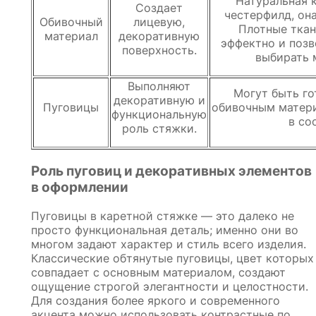
Натуральная 
Создает
честерфилд, он
Обивочный
лицевую,
Плотные ткан
материал
декоративную
эффектно и позв
поверхность.
выбирать 
Выполняют
Могут быть г
декоративную и
Пуговицы
обивочным матери
функциональную
в со
роль стяжки.
Роль пуговиц и декоративных элементов
в оформлении
Пуговицы в каретной стяжке — это далеко не
просто функциональная деталь; именно они во
многом задают характер и стиль всего изделия.
Классические обтянутые пуговицы, цвет которых
совпадает с основным материалом, создают
ощущение строгой элегантности и целостности.
Для создания более яркого и современного
акцента можно использовать контрастные по