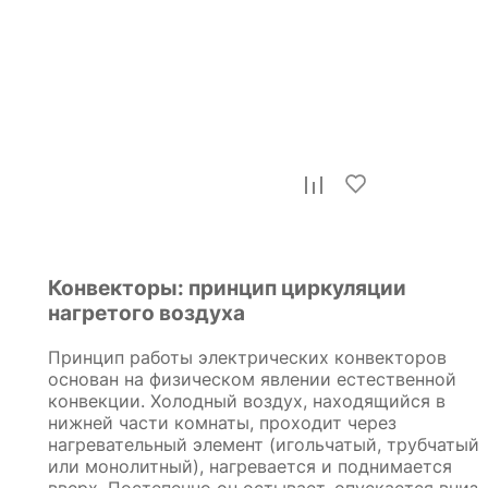
Терморегулятор
электромеханический для
Конвекторы: принцип циркуляции
теплого пола без рамки Катрин
нагретого воздуха
49740
1 750
р.
Принцип работы электрических конвекторов
основан на физическом явлении естественной
конвекции. Холодный воздух, находящийся в
нижней части комнаты, проходит через
нагревательный элемент (игольчатый, трубчатый
или монолитный), нагревается и поднимается