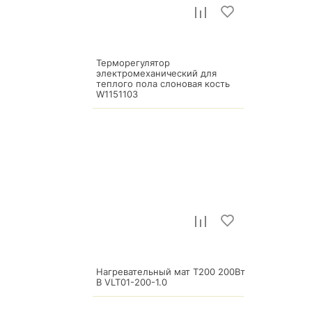
Терморегулятор
электромеханический для
теплого пола слоновая кость
W1151103
13 300
р.
Нагревательный мат Т200 200Вт
В VLT01-200-1.0
9 120
р.