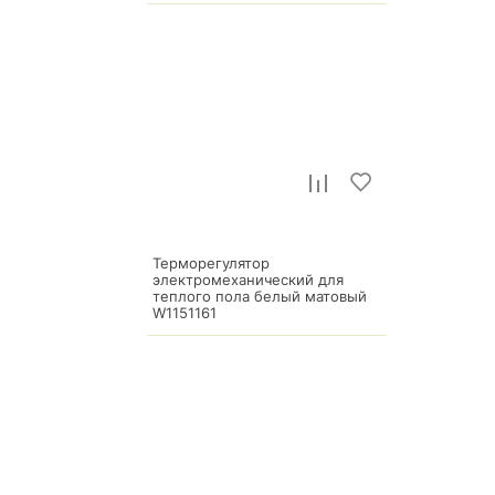
Терморегулятор
электромеханический для
теплого пола белый матовый
W1151161
17 400
р.