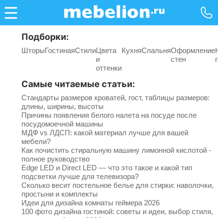
Подборки:
Шторы
Гостиная
Стили
Цвета
Кухня
Спальня
Оформление
и
стен
оттенки
Самые читаемые статьи:
Стандарты размеров кроватей, гост, таблицы размеров:
длины, ширины, высоты
Причины появления белого налета на посуде после
посудомоечной машины
МДФ vs ЛДСП: какой материал лучше для вашей
мебели?
Как почистить стиральную машину лимонной кислотой -
полное руководство
Edge LED и Direct LED — что это такое и какой тип
подсветки лучше для телевизора?
Сколько весит постельное белье для стирки: наволочки,
простыни и комплекты
Идеи для дизайна комнаты геймера 2026
100 фото дизайна гостиной: советы и идеи, выбор стиля,