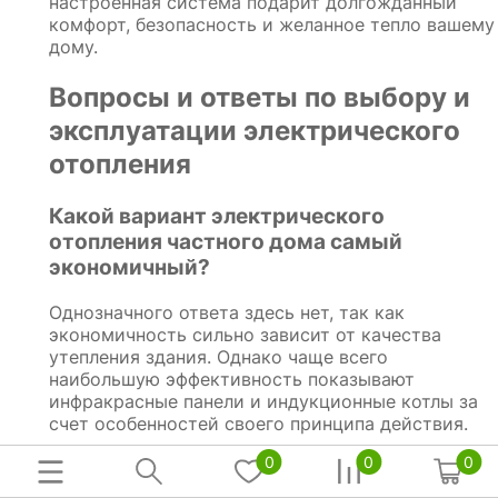
настроенная система подарит долгожданный
комфорт, безопасность и желанное тепло вашему
дому.
Вопросы и ответы по выбору и
эксплуатации электрического
отопления
Какой вариант электрического
отопления частного дома самый
экономичный?
Однозначного ответа здесь нет, так как
экономичность сильно зависит от качества
утепления здания. Однако чаще всего
наибольшую эффективность показывают
инфракрасные панели и индукционные котлы за
счет особенностей своего принципа действия.
0
0
0
Можно ли использовать электрический
котел в старом доме со старой