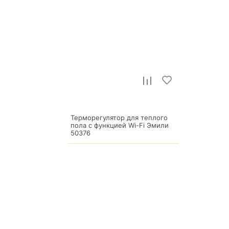
Терморегулятор для теплого
пола с функцией Wi-Fi Эмили
50376
8 167
р.