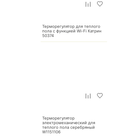
Терморегулятор для теплого
пола с функцией Wi-Fi Катрин
50374
7 840
р.
Терморегулятор
электромеханический для
теплого пола серебряный
W1151106
5 440
р.