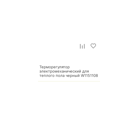
Терморегулятор
электромеханический для
теплого пола черный W1151108
17 400
р.