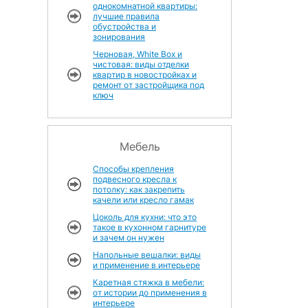
однокомнатной квартиры:
лучшие правила
обустройства и
зонирования
Черновая, White Box и
чистовая: виды отделки
квартир в новостройках и
ремонт от застройщика под
ключ
Мебель
Способы крепления
подвесного кресла к
потолку: как закрепить
качели или кресло гамак
Цоколь для кухни: что это
такое в кухонном гарнитуре
и зачем он нужен
Напольные вешалки: виды
и применение в интерьере
Каретная стяжка в мебели:
от истории до применения в
интерьере