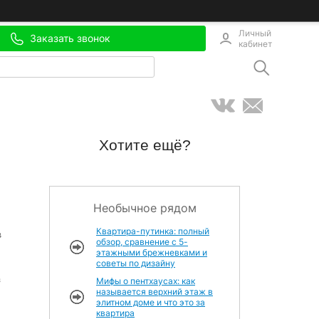
Личный
Заказать звонок
кабинет
Хотите ещё?
Необычное рядом
Квартира-путинка: полный
в
обзор, сравнение с 5-
этажными брежневками и
советы по дизайну
з
Мифы о пентхаусах: как
называется верхний этаж в
элитном доме и что это за
квартира