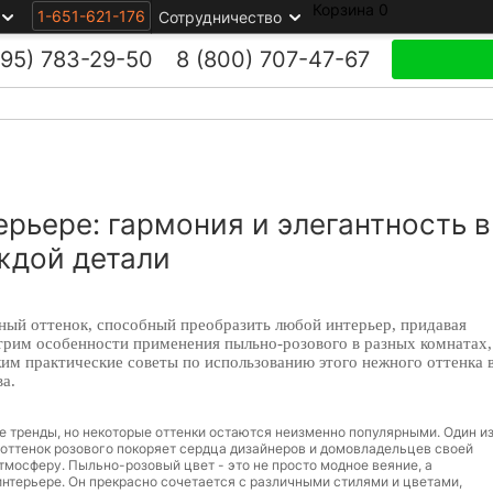
Корзина
0
1-651-621-176
Сотрудничество
495)
783-29-50
8 (800)
707-47-67
ерьере: гармония и элегантность в
ждой детали
ьный оттенок, способный преобразить любой интерьер, придавая
отрим особенности применения пыльно-розового в разных комнатах,
жим практические советы по использованию этого нежного оттенка 
а.
е тренды, но некоторые оттенки остаются неизменно популярными. Один и
 оттенок розового покоряет сердца дизайнеров и домовладельцев своей
мосферу. Пыльно-розовый цвет - это не просто модное веяние, а
нтерьере. Он прекрасно сочетается с различными стилями и цветами,