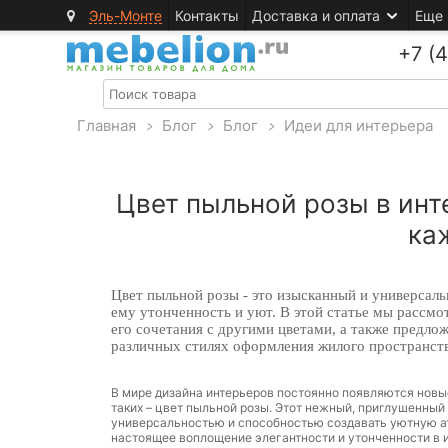
Эль-Монте
Контакты
Доставка и оплата
Еще
+7 (
Главная
>
Блог
>
Блог
>
Идеи для интерьера
Цвет пыльной розы в инт
ка
Цвет пыльной розы - это изысканный и универсал
ему утонченность и уют. В этой статье мы рассм
его сочетания с другими цветами, а также предло
различных стилях оформления жилого пространств
В мире дизайна интерьеров постоянно появляются новы
таких – цвет пыльной розы. Этот нежный, приглушенный
универсальностью и способностью создавать уютную ат
настоящее воплощение элегантности и утонченности в и