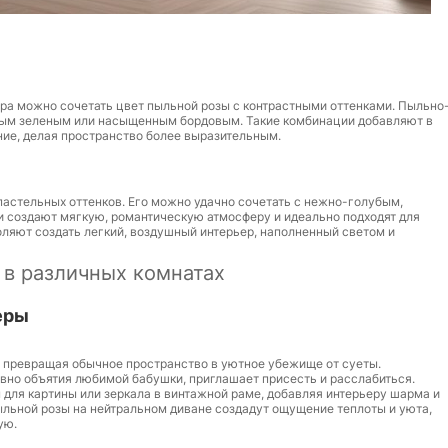
ера можно сочетать цвет пыльной розы с контрастными оттенками. Пыльно
дным зеленым или насыщенным бордовым. Такие комбинации добавляют в
ние, делая пространство более выразительным.
пастельных оттенков. Его можно удачно сочетать с нежно-голубым,
 создают мягкую, романтическую атмосферу и идеально подходят для
оляют создать легкий, воздушный интерьер, наполненный светом и
 в различных комнатах
еры
, превращая обычное пространство в уютное убежище от суеты.
овно объятия любимой бабушки, приглашает присесть и расслабиться.
 для картины или зеркала в винтажной раме, добавляя интерьеру шарма и
пыльной розы на нейтральном диване создадут ощущение теплоты и уюта,
ую.