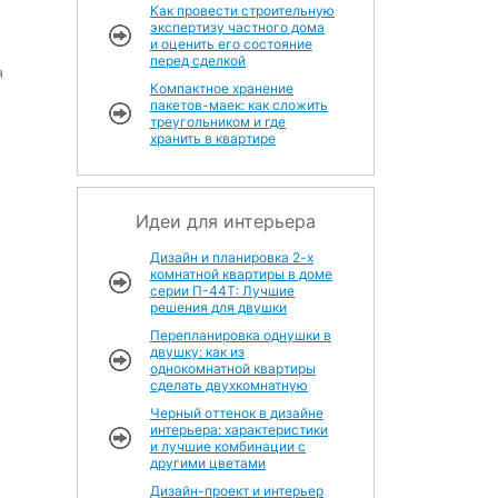
Как провести строительную
экспертизу частного дома
и оценить его состояние
перед сделкой
я
Компактное хранение
пакетов-маек: как сложить
треугольником и где
хранить в квартире
Идеи для интерьера
Дизайн и планировка 2-х
комнатной квартиры в доме
серии П-44Т: Лучшие
решения для двушки
Перепланировка однушки в
двушку: как из
однокомнатной квартиры
сделать двухкомнатную
Черный оттенок в дизайне
интерьера: характеристики
и лучшие комбинации с
другими цветами
Дизайн-проект и интерьер