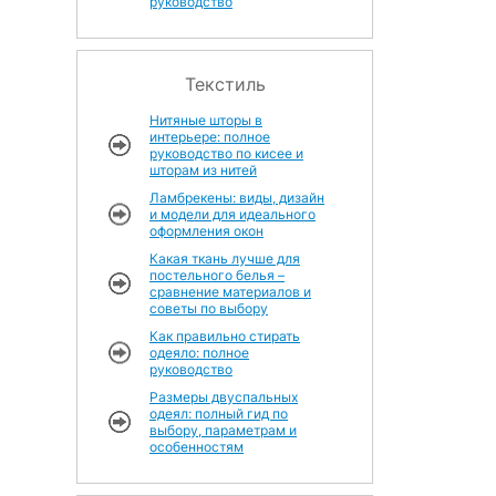
руководство
Текстиль
Нитяные шторы в
интерьере: полное
руководство по кисее и
шторам из нитей
Ламбрекены: виды, дизайн
и модели для идеального
оформления окон
Какая ткань лучше для
постельного белья –
сравнение материалов и
советы по выбору
Как правильно стирать
одеяло: полное
руководство
Размеры двуспальных
одеял: полный гид по
выбору, параметрам и
особенностям