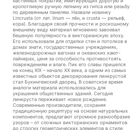
настенных покрытий, имитирующих дорогую и
кропотливую ручную лепнину из гипса или резьбу
по деревянным панелям. Назвали новинку
Lincrusta (от лат. linum — лён, и crusta — рельеф,
кора). Благодаря своей прочности и роскошному
внешнему виду материал мгновенно завоевал
бешеную популярность в викторианскую эпоху.
Его использовали для отделки стен и потолков в
домах знати, государственных учреждениях,
железнодорожных вагонах и океанских кают-
лайнерах, ценя за способность противостоять
повреждениям и влаге. Пик его славы пришелся
на конец XIX – начало XX века, а одним из самых
известных объектов декорирования линкрустой
стал Букингемский дворец. В советское время
аналоги материала использовались для
украшения общественных зданий. Сегодня
линкруста переживает новое рождение.
Современные производители, сохраняя
традиционную рецептуру на основе натуральных
компонентов, предлагают огромное разнообразие
узоров – от сложных викторианских орнаментов
до строгих геометрических элементов в стиле