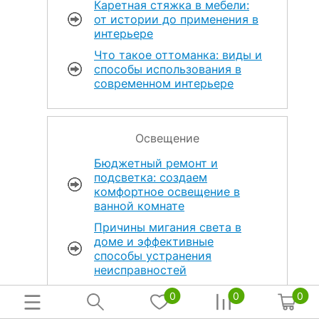
Каретная стяжка в мебели:
от истории до применения в
интерьере
Что такое оттоманка: виды и
способы использования в
современном интерьере
Освещение
Бюджетный ремонт и
подсветка: создаем
комфортное освещение в
ванной комнате
Причины мигания света в
доме и эффективные
способы устранения
неисправностей
Наружное освещение
0
0
0
загородного дома и участка: