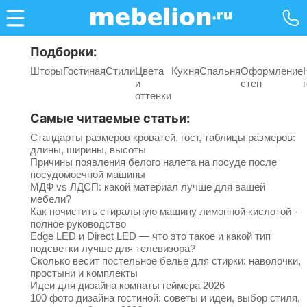
Подборки:
Шторы
Гостиная
Стили
Цвета
Кухня
Спальня
Оформление
и
стен
оттенки
Самые читаемые статьи:
Стандарты размеров кроватей, гост, таблицы размеров:
длины, ширины, высоты
Причины появления белого налета на посуде после
посудомоечной машины
МДФ vs ЛДСП: какой материал лучше для вашей
мебели?
Как почистить стиральную машину лимонной кислотой -
полное руководство
Edge LED и Direct LED — что это такое и какой тип
подсветки лучше для телевизора?
Сколько весит постельное белье для стирки: наволочки,
простыни и комплекты
Идеи для дизайна комнаты геймера 2026
100 фото дизайна гостиной: советы и идеи, выбор стиля,