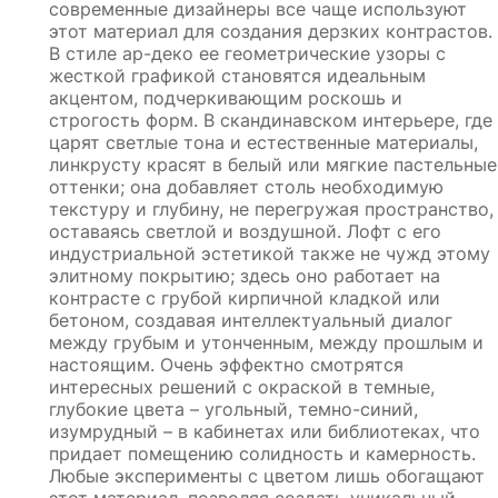
современные дизайнеры все чаще используют
этот материал для создания дерзких контрастов.
В стиле ар-деко ее геометрические узоры с
жесткой графикой становятся идеальным
акцентом, подчеркивающим роскошь и
строгость форм. В скандинавском интерьере, где
царят светлые тона и естественные материалы,
линкрусту красят в белый или мягкие пастельные
оттенки; она добавляет столь необходимую
текстуру и глубину, не перегружая пространство,
оставаясь светлой и воздушной. Лофт с его
индустриальной эстетикой также не чужд этому
элитному покрытию; здесь оно работает на
контрасте с грубой кирпичной кладкой или
бетоном, создавая интеллектуальный диалог
между грубым и утонченным, между прошлым и
настоящим. Очень эффектно смотрятся
интересных решений с окраской в темные,
глубокие цвета – угольный, темно-синий,
изумрудный – в кабинетах или библиотеках, что
придает помещению солидность и камерность.
Любые эксперименты с цветом лишь обогащают