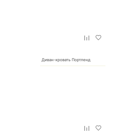
р.
114 271
Диван-кровать Портленд
79 990
р.