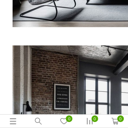
0
0
0