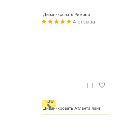
Диван-кровать Римини
р.
74 271
4 отзыва
51 990
р.
-30
%
Диван-кровать Атланта лайт
43 990
р.