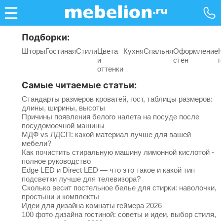
Подборки:
Шторы
Гостиная
Стили
Цвета
Кухня
Спальня
Оформление
и
стен
оттенки
Самые читаемые статьи:
Стандарты размеров кроватей, гост, таблицы размеров:
длины, ширины, высоты
Причины появления белого налета на посуде после
посудомоечной машины
МДФ vs ЛДСП: какой материал лучше для вашей
мебели?
Как почистить стиральную машину лимонной кислотой -
полное руководство
Edge LED и Direct LED — что это такое и какой тип
подсветки лучше для телевизора?
Сколько весит постельное белье для стирки: наволочки,
простыни и комплекты
Идеи для дизайна комнаты геймера 2026
100 фото дизайна гостиной: советы и идеи, выбор стиля,