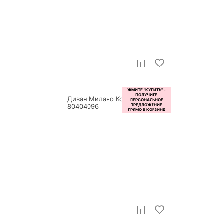
Диван Милано Комфорт
80404096
45 070
р.