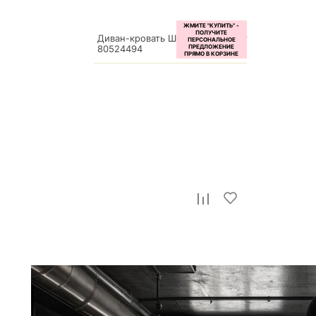
Диван-кровать Шерлок стандарт
80524494
95 600
р.
Диван Наполи
54 180
р.