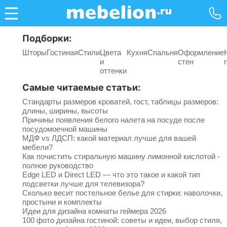
Подборки:
Шторы
Гостиная
Стили
Цвета
Кухня
Спальня
Оформление
и
стен
оттенки
Самые читаемые статьи:
Стандарты размеров кроватей, гост, таблицы размеров:
длины, ширины, высоты
Причины появления белого налета на посуде после
посудомоечной машины
МДФ vs ЛДСП: какой материал лучше для вашей
мебели?
Как почистить стиральную машину лимонной кислотой -
полное руководство
Edge LED и Direct LED — что это такое и какой тип
подсветки лучше для телевизора?
Сколько весит постельное белье для стирки: наволочки,
простыни и комплекты
Идеи для дизайна комнаты геймера 2026
100 фото дизайна гостиной: советы и идеи, выбор стиля,