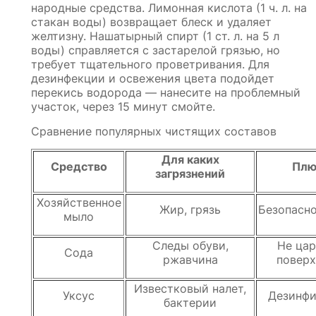
народные средства. Лимонная кислота (1 ч. л. на
стакан воды) возвращает блеск и удаляет
желтизну. Нашатырный спирт (1 ст. л. на 5 л
воды) справляется с застарелой грязью, но
требует тщательного проветривания. Для
дезинфекции и освежения цвета подойдет
перекись водорода — нанесите на проблемный
участок, через 15 минут смойте.
Сравнение популярных чистящих составов
Для каких
Средство
Пл
загрязнений
Хозяйственное
Жир, грязь
Безопасно
мыло
Следы обуви,
Не цар
Сода
ржавчина
поверх
Известковый налет,
Уксус
Дезинфи
бактерии