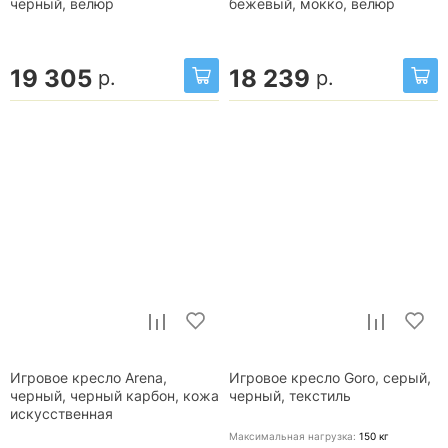
черный, велюр
бежевый, мокко, велюр
19 305
18 239
р.
р.
Игровое кресло Arena,
Игровое кресло Goro, серый,
черный, черный карбон, кожа
черный, текстиль
искусственная
Максимальная нагрузка:
150
кг