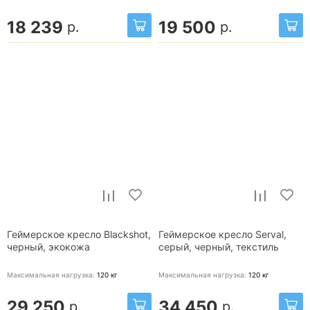
18 239
19 500
р.
р.
Геймерское кресло Blackshot,
Геймерское кресло Serval,
черный, экокожа
серый, черный, текстиль
Максимальная нагрузка:
120
кг
Максимальная нагрузка:
120
кг
29 250
34 450
р.
р.