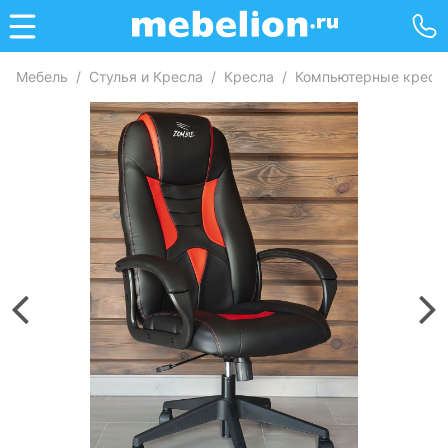
Мебель
/
Стулья и Кресла
/
Кресла
/
Компьютерные кресл