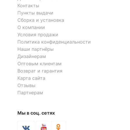
Тип поверхности
полуматовый
Контакты
корпуса
Пункты выдачи
Сборка и установка
КОМПЛЕКТАЦИЯ
О компании
Условия продажи
Компоненты,
входящие в
колесики, подлокотники
Политика конфиденциальности
комплект
Наши партнёры
Дизайнерам
Оптовым клиентам
ОСОБЕННОСТИ ПРИМЕНЕНИЯ
Возврат и гарантия
?
Максимальная
Карта сайта
120
нагрузка, кг
Отзывы
Партнерам
Масса брутто, кг
16.3
Скрыть
Мы в соц. сетях