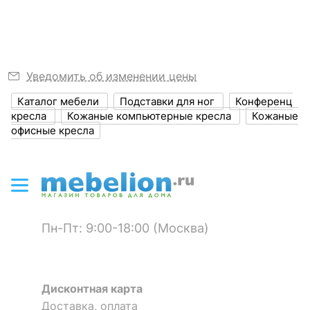
Размер упаковки,
825x320x665
мм
?
Объем упаковки,
0.176
Уведомить об изменении цены
куб. м
Каталог мебели
Подставки для ног
Конференц
кресла
Кожаные компьютерные кресла
Кожаные
ЦВЕТ И МАТЕРИАЛ
офисные кресла
?
Цвет обивки
красный, черный
?
Цвет корпуса
черный
?
Материал обивки
кожа искусственная
Пн-Пт: 9:00-18:00 (Москва)
?
Материал корпуса
металл, полимер
?
Тип поверхности
полуматовый
обивки
Дисконтная карта
Доставка, оплата
?