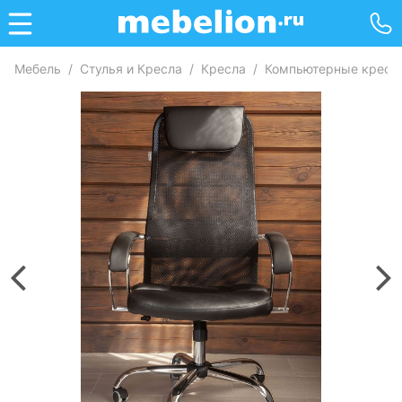
Мебель
/
Стулья и Кресла
/
Кресла
/
Компьютерные кресл