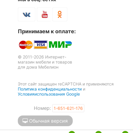
?
Максимальная
120
нагрузка, кг
Масса брутто, кг
15.7
Кресло для руководителя T-
Кресло компьютерное CH-
Принимаем к оплате:
898/3C1GR
808LT/#B
6 отзывов
3 отзыва
Скрыть
10 390
6 578
р.
р.
© 2011-2026 Интернет-
магазин мебели и товаров
для дома Мебелион
Этот сайт защищен reCAPTCHA и применяются
Политика конфиденциальности
и
Условияиспользования Google
Номер:
1-651-621-176
Обычная версия