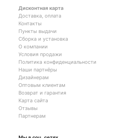
Наполнитель
ППУ
Дисконтная карта
?
Материал корпуса
металл
Доставка, оплата
Контакты
?
Тип поверхности
матовый
Пункты выдачи
обивки
Сборка и установка
?
О компании
Тип поверхности
глянцевый
Кресло игровое ZOMBIE 8
Кресло для руководителя
корпуса
Условия продажи
13 отзывов
CH-868LT
6 отзывов
Политика конфиденциальности
Наши партнёры
КОМПЛЕКТАЦИЯ
10 890
11 490
Дизайнерам
р.
р.
Компоненты,
Оптовым клиентам
входящие в
колесики, подлокотники
Возврат и гарантия
комплект
Карта сайта
Отзывы
ОСОБЕННОСТИ ПРИМЕНЕНИЯ
Партнерам
Рекомендуемые
Кабинет, Офис
помещения
Мы в соц. сетях