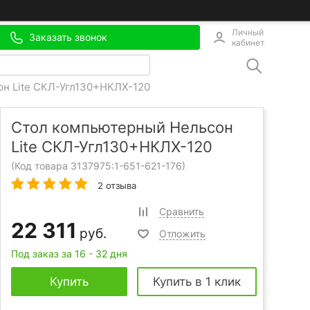
Личный
Заказать звонок
кабинет
н Lite СКЛ-Угл130+НКЛХ-120
Стол компьютерный Нельсон
Lite СКЛ-Угл130+НКЛХ-120
(Код товара 3137975:
1-651-621-176
)
2 отзыва
Сравнить
22 311
руб.
Отложить
Под заказ за 16 - 32 дня
Купить
Купить в 1 клик