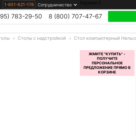
Корзина
0
1-651-621-176
Сотрудничество
495)
783-29-50
8 (800)
707-47-67
толы
>
Столы с надстройкой
>
Стол компьютерный Нельсо