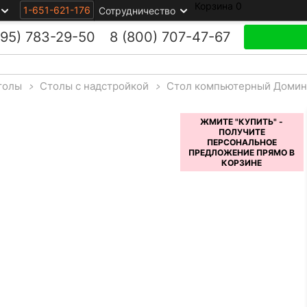
Корзина
0
1-651-621-176
Сотрудничество
495)
783-29-50
8 (800)
707-47-67
толы
>
Столы с надстройкой
>
Стол компьютерный Домин