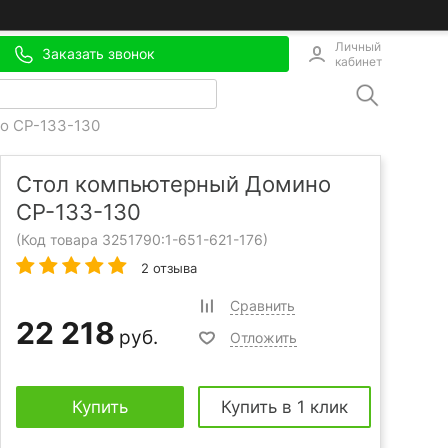
Личный
Заказать звонок
кабинет
о СР-133-130
Стол компьютерный Домино
СР-133-130
(Код товара 3251790:
1-651-621-176
)
2 отзыва
Сравнить
22 218
руб.
Отложить
Купить
Купить в 1 клик