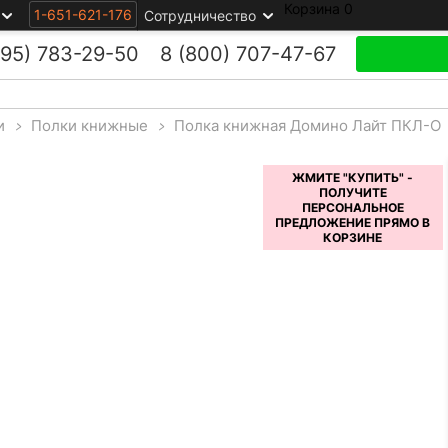
Корзина
0
1-651-621-176
Сотрудничество
495)
783-29-50
8 (800)
707-47-67
и
>
Полки книжные
>
Полка книжная Домино Лайт ПКЛ-О