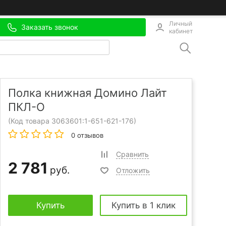
Личный
Заказать звонок
кабинет
Полка книжная Домино Лайт
ПКЛ-О
(Код товара 3063601:
1-651-621-176
)
0 отзывов
Сравнить
2 781
руб.
Отложить
Купить
Купить в 1 клик