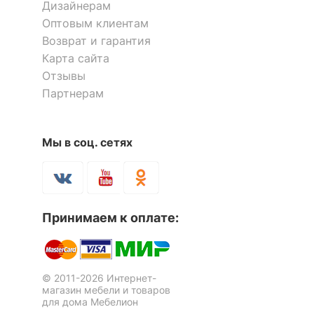
Дизайнерам
комплект
ящика,
шкаф
Оптовым клиентам
комбинированный: 2
Оставить коментарий
Возврат и гарантия
дверцы, 3 полки,
Карта сайта
1 полка
0
0
Отзывы
Партнерам
Количество ящиков
3
24.02.2021 17:03:11
Ярослав
ОСОБЕННОСТИ ПРИМЕНЕНИЯ
Мы в соц. сетях
Стол компьютерный
Стол компьютерный
Рекомендуемые
Имидж-19
Имидж-54
Кабинет, Офис
Я рекомендую данный товар
6 отзывов
2 отзыва
помещения
Масса брутто, кг
55
17 577
16 197
р.
р.
Принимаем к оплате:
Скрыть
© 2011-2026 Интернет-
магазин мебели и товаров
для дома Мебелион
Оставить коментарий