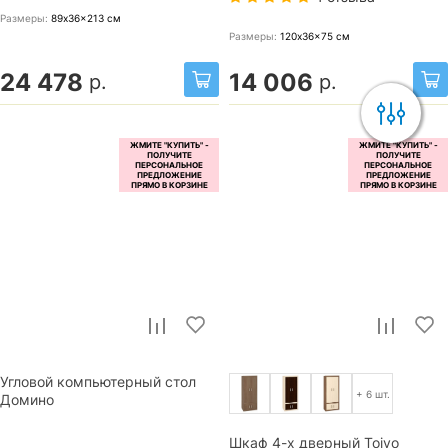
Размеры:
89x36x213
см
Размеры:
120x36x75
см
24 478
14 006
р.
р.
Угловой компьютерный стол
+ 6 шт.
Домино
Шкаф 4-х дверный Toivo