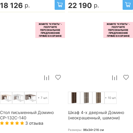
18 126
22 190
р.
р.
+ 7 шт.
+ 10 шт.
Стол письменный Домино
Шкаф 4-х дверный Домино
СР-132С-140
(неокрашенный, шамони)
3 отзыва
Размеры:
96x34x216
см