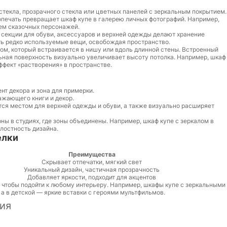
текла, прозрачного стекла или цветных панелей с зеркальным покрытием.
опечать превращает шкаф купе в галерею личных фотографий. Например,
ем сказочных персонажей.
секции для обуви, аксессуаров и верхней одежды делают хранение
ть редко используемые вещи, освобождая пространство.
лом, который встраивается в нишу или вдоль длинной стены. Встроенный
ьная поверхность визуально увеличивает высоту потолка. Например, шкаф
ффект «растворения» в пространстве.
нт декора и зона для примерки.
ажающего книги и декор.
тся местом для верхней одежды и обуви, а также визуально расширяет
ы в студиях, где зоны объединены. Например, шкаф купе с зеркалом в
лостность дизайна.
елки
Преимущества
Скрывает отпечатки, мягкий свет
Уникальный дизайн, частичная прозрачность
Добавляет яркости, подходит для акцентов
чтобы подойти к любому интерьеру. Например, шкафы купе с зеркальными
а в детской — яркие вставки с героями мультфильмов.
ия