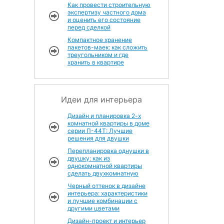
Как провести строительную
экспертизу частного дома
и оценить его состояние
перед сделкой
Компактное хранение
пакетов-маек: как сложить
треугольником и где
хранить в квартире
Идеи для интерьера
Дизайн и планировка 2-х
комнатной квартиры в доме
серии П-44Т: Лучшие
решения для двушки
Перепланировка однушки в
двушку: как из
однокомнатной квартиры
сделать двухкомнатную
Черный оттенок в дизайне
интерьера: характеристики
и лучшие комбинации с
другими цветами
Дизайн-проект и интерьер