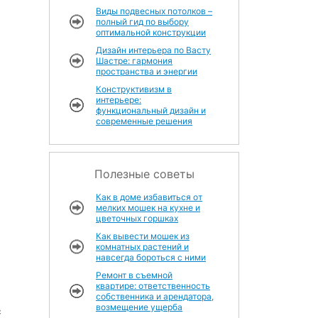
Виды подвесных потолков –
полный гид по выбору
оптимальной конструкции
Дизайн интерьера по Васту
Шастре: гармония
пространства и энергии
Конструктивизм в
интерьере:
функциональный дизайн и
современные решения
Полезные советы
Как в доме избавиться от
мелких мошек на кухне и
цветочных горшках
Как вывести мошек из
комнатных растений и
навсегда бороться с ними
Ремонт в съемной
квартире: ответственность
собственника и арендатора,
возмещение ущерба
с