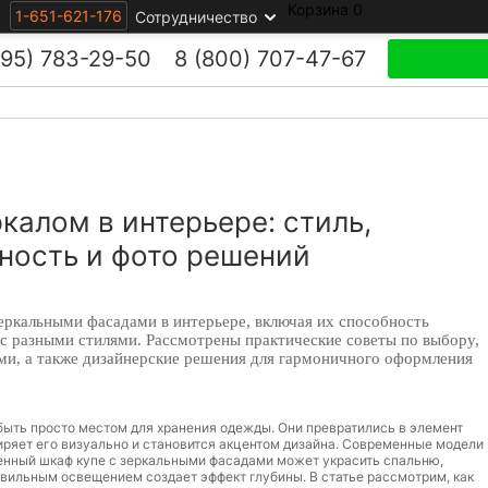
Корзина
0
1-651-621-176
Сотрудничество
495)
783-29-50
8 (800)
707-47-67
калом в интерьере: стиль,
ность и фото решений
еркальными фасадами в интерьере, включая их способность
 с разными стилями. Рассмотрены практические советы по выбору,
ми, а также дизайнерские решения для гармоничного оформления
ыть просто местом для хранения одежды. Они превратились в элемент
иряет его визуально и становится акцентом дизайна. Современные модели
оенный шкаф купе с зеркальными фасадами может украсить спальню,
равильным освещением создает эффект глубины. В статье рассмотрим, как