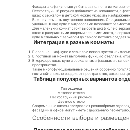
Фасады шкафа купе могут быть выполнены из матового с
Пескоструйный рисунок добавляет изысканности, а фот
шкаф с зеркалом в детской можно украсить изображени
Важно учитывать внутреннее наполнение. Специальные 
удобным. Шкаф купе с антресолями позволяет размести
Для маленьких комнат стоит выбрать шкаф купе с зерка
шкаф с раздвижными дверями экономит место, а зеркал
купе в спальню с зеркалом до самого потолка создает э
Интеграция в разные комнаты
В спальне шкаф купе с зеркалом используется как элеме
В гостиной он может выполнять функцию стеллажа, отр
В коридоре шкаф купе с зеркальными фасадами станови
пространство.
Такие многофункциональные решения особенно популярн
гостиной-спальне разделяет пространство, сохраняя це
Таблица популярных вариантов отд
Тип отделки
Матовое стекло
Пескоструйный рисунок
Цветное стекло
Современные шкафы предлагают разнообразие отделок, 
фасадами в офисе могут иметь сдержанную геометрию, 
Особенности выбора и размещен