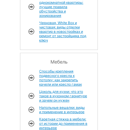
однокомнатной квартиры:
лучшие правила
обустройства и
зонирования
Черновая, White Box и
чистовая: виды отделки
квартир в новостройках и
ремонт от застройщика под
ключ
Мебель
Способы крепления
подвесного кресла к
потолку: как закрепить
качели или кресло гамак
Цоколь для кухни: что это
такое в кухонном гарнитуре
и зачем он нужен
Напольные вешалки: виды
и применение в интерьере
Каретная стяжка в мебели:
от истории до применения в
интерьере