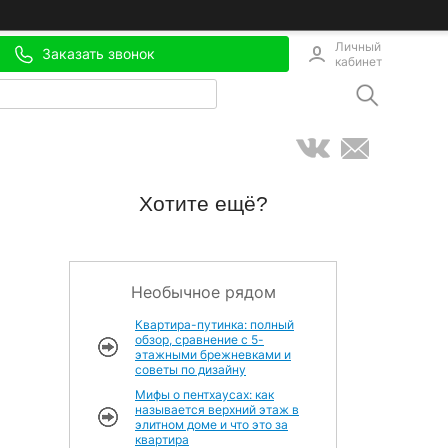
Личный
Заказать звонок
кабинет
Хотите ещё?
Необычное рядом
Квартира-путинка: полный
обзор, сравнение с 5-
этажными брежневками и
советы по дизайну
Мифы о пентхаусах: как
называется верхний этаж в
элитном доме и что это за
квартира