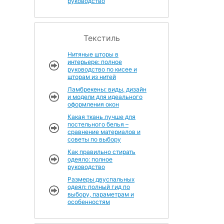
руководство
Текстиль
Нитяные шторы в
интерьере: полное
руководство по кисее и
шторам из нитей
Ламбрекены: виды, дизайн
и модели для идеального
оформления окон
Какая ткань лучше для
постельного белья –
сравнение материалов и
советы по выбору
Как правильно стирать
одеяло: полное
руководство
Размеры двуспальных
одеял: полный гид по
выбору, параметрам и
особенностям