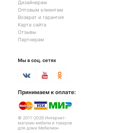
Дизайнерам
комплект
тумбочка: 4 ящика
Оптовым клиентам
Количество ящиков
4
Возврат и гарантия
Карта сайта
Отзывы
ОСОБЕННОСТИ ПРИМЕНЕНИЯ
Партнерам
Рекомендуемые
Кабинет, Офис
помещения
Мы в соц. сетях
Стол компьютерный
Стол компьютерный
Масса брутто, кг
54
Имидж-25
Мебелеф-47
3 отзыва
1 отзыв
Скрыть
13 625
18 525
р.
р.
Принимаем к оплате:
© 2011-2026 Интернет-
магазин мебели и товаров
для дома Мебелион