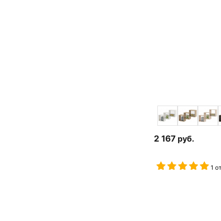
2 167
руб.
1 о