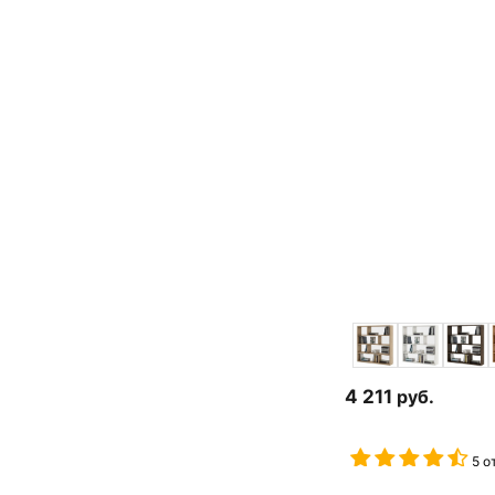
4 211
руб.
5 о