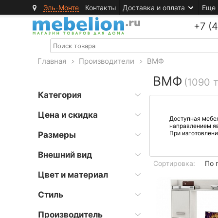
Эль-Монте
Контакты
Доставка и оплата
Еще
+7 (
Главная
>
Производители
>
ВМФ
ВМФ
(1090 
Категория
Цена и скидка
Доступная мебел
направлением яв
При изготовлен
Размеры
Внешний вид
Сортировка:
По 
Цвет и материал
Стиль
Производитель