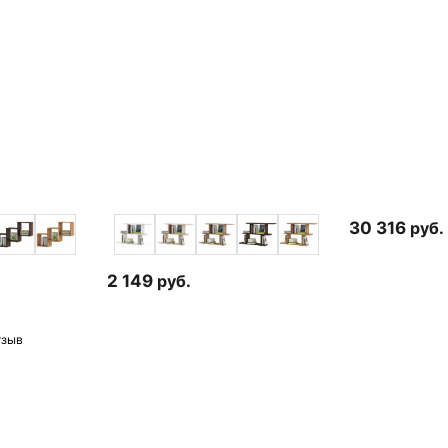
30 316
руб.
2 149
руб.
тзыв