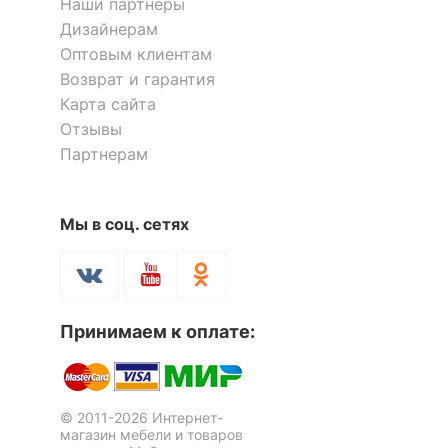
Наши партнёры
комплект
надстройка: 3 полки,
Дизайнерам
тумбочка: 3 ящика
Оптовым клиентам
Количество ящиков
3
Возврат и гарантия
Карта сайта
Отзывы
ОСОБЕННОСТИ ПРИМЕНЕНИЯ
Партнерам
Рекомендуемые
Кабинет, Офис
помещения
Стол компьютерный
Стол компьютерный
Мы в соц. сетях
Имидж-18
Имидж-54
Масса брутто, кг
58
1 отзыв
2 отзыва
Скрыть
16 585
16 197
р.
р.
Принимаем к оплате:
© 2011-2026 Интернет-
магазин мебели и товаров