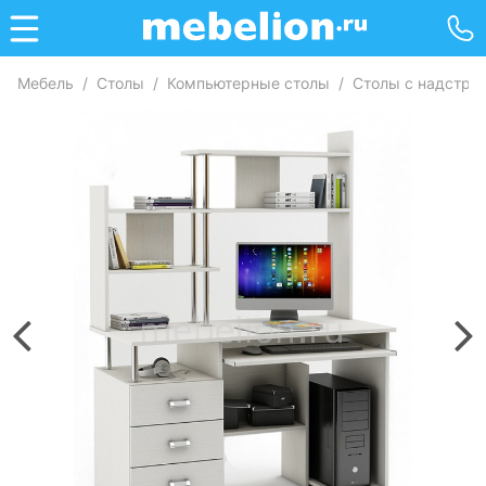
Мебель
/
Столы
/
Компьютерные столы
/
Столы с надстро