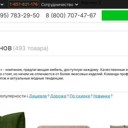
Корзина
0
1-651-621-176
Сотрудничество
495)
783-29-50
8 (800)
707-47-67
нов
(493 товара)
- компания, предлагающая мебель, доступную каждому. Качественные и 
о стоят, но ничем не отличаются от более люксовых изделий. Команда пр
тов и актуальные модные тенденции.
популярности
Дешевле
Дороже
По скидке
Новинки