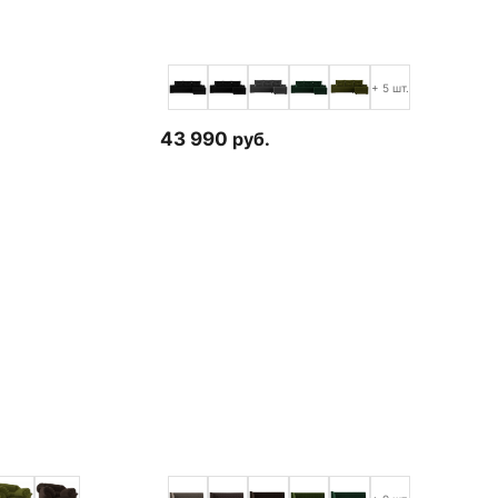
.
+ 5 шт.
43 990
руб.