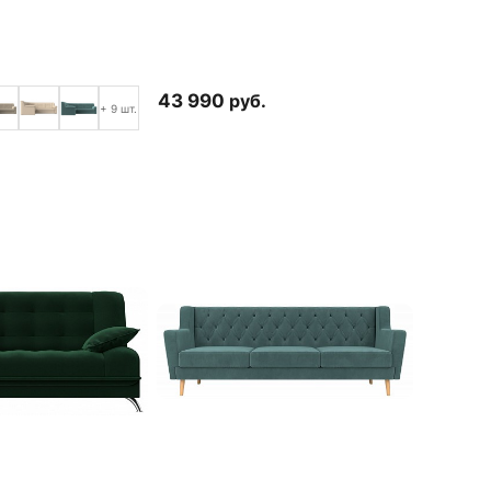
43 990
руб.
+ 9 шт.