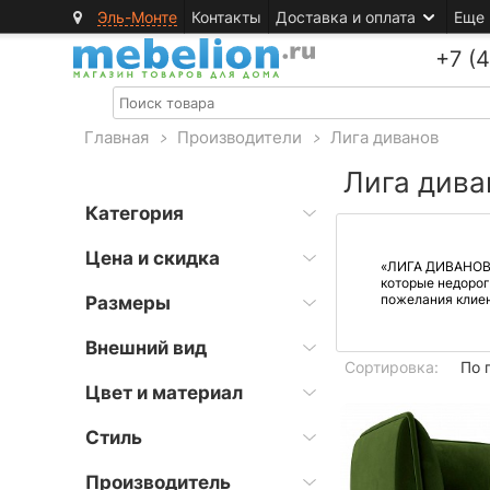
Эль-Монте
Контакты
Доставка и оплата
Еще
+7 (
Главная
>
Производители
>
Лига диванов
Лига дива
Категория
Цена и скидка
«ЛИГА ДИВАНОВ» 
которые недорог
пожелания клиен
Размеры
Внешний вид
Сортировка:
По 
Цвет и материал
Стиль
Производитель