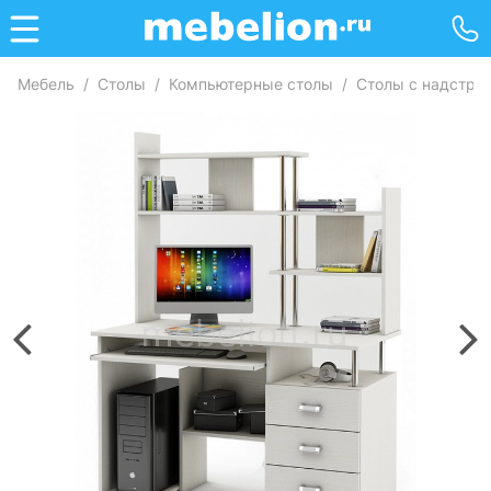
Мебель
/
Столы
/
Компьютерные столы
/
Столы с надстро