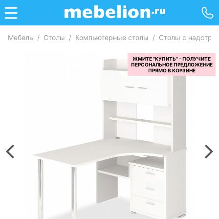
Мебель
/
Столы
/
Компьютерные столы
/
Столы с надстро