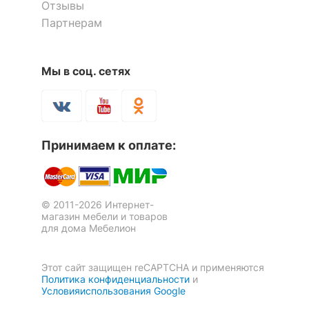
Отзывы
Количество ящиков
3
Партнерам
ОСОБЕННОСТИ ПРИМЕНЕНИЯ
Мы в соц. сетях
Рекомендуемые
Гостиная, Кабинет,
помещения
Прихожая, Спальня
Шкаф для белья Бостон-9
Шкаф платяной Форсаж
1 отзыв
5 отзывов
Принимаем к оплате:
Скрыть
16 231
16 290
р.
р.
© 2011-2026 Интернет-
магазин мебели и товаров
для дома Мебелион
Этот сайт защищен reCAPTCHA и применяются
Политика конфиденциальности
и
Условияиспользования Google