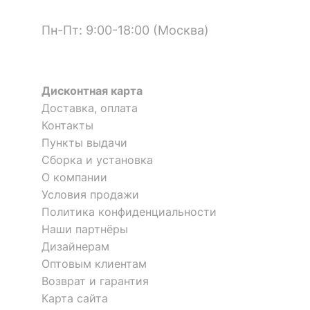
?
Цвет фасада
дуб молочный
Пн-Пт: 9:00-18:00 (Москва)
?
Цвет корпуса
дуб молочный
?
Материал фасада
ЛДСП Е1
Дисконтная карта
Доставка, оплата
?
Материал корпуса
ЛДСП Е1
Контакты
Пункты выдачи
?
Тип поверхности
матовый
Сборка и установка
фасада
Стеллаж комбинированный
Шкаф для белья Бостон-5
О компании
1 отзыв
?
Нельсон Lite СТЛ-ЗВХ
Тип поверхности
Условия продажи
матовый
корпуса
Политика конфиденциальности
11 802
12 711
р.
р.
Наши партнёры
КОМПЛЕКТАЦИЯ
Дизайнерам
Оптовым клиентам
Компоненты,
1 полка,
Возврат и гарантия
входящие в
1 штанга для вешалок,
Карта сайта
комплект
2 дверцы, 3 ящика