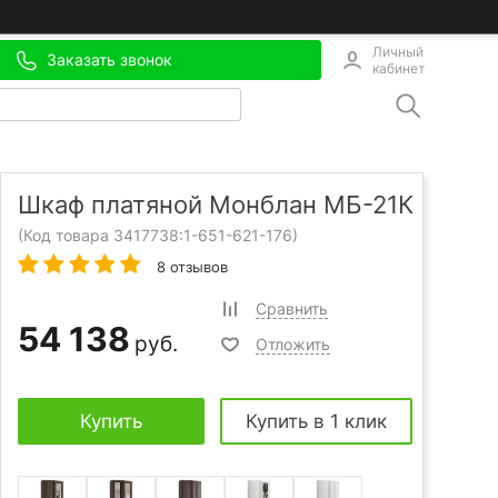
Личный
Заказать звонок
кабинет
Шкаф платяной Монблан МБ-21К
(Код товара 3417738:
1-651-621-176
)
8 отзывов
Сравнить
54 138
руб.
Отложить
Купить
Купить в 1 клик