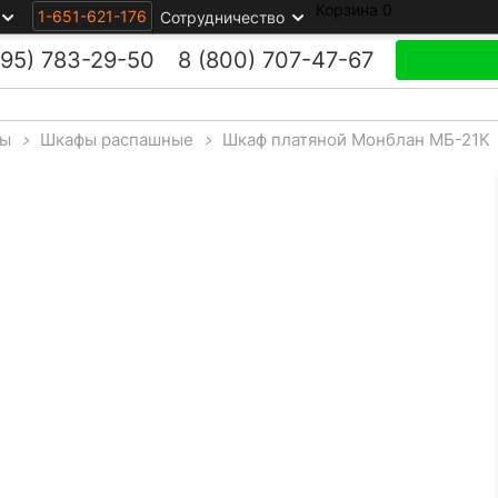
Корзина
0
1-651-621-176
Сотрудничество
495)
783-29-50
8 (800)
707-47-67
ы
>
Шкафы распашные
>
Шкаф платяной Монблан МБ-21К