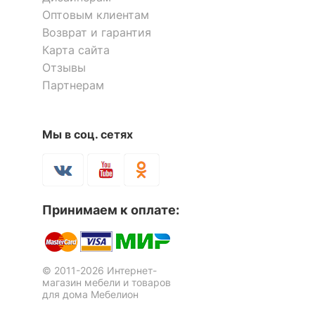
Скрыть
Оптовым клиентам
20.09.2021 17:07:41
Возврат и гарантия
Петр
Карта сайта
Отзывы
Я рекомендую данный товар
Партнерам
Мы в соц. сетях
Шкаф платяной Бостон-10
Шкаф платяной Бостон-17
1 отзыв
1 отзыв
15 144
33 160
р.
р.
Принимаем к оплате:
Оставить коментарий
1
0
© 2011-2026 Интернет-
магазин мебели и товаров
17.06.2020 19:15:46
для дома Мебелион
Екатерина