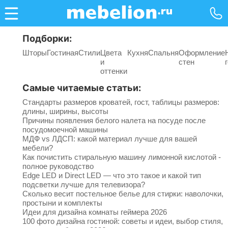
Подборки:
Шторы
Гостиная
Стили
Цвета
Кухня
Спальня
Оформление
и
стен
оттенки
Самые читаемые статьи:
Стандарты размеров кроватей, гост, таблицы размеров:
длины, ширины, высоты
Причины появления белого налета на посуде после
посудомоечной машины
МДФ vs ЛДСП: какой материал лучше для вашей
мебели?
Как почистить стиральную машину лимонной кислотой -
полное руководство
Edge LED и Direct LED — что это такое и какой тип
подсветки лучше для телевизора?
Сколько весит постельное белье для стирки: наволочки,
простыни и комплекты
Идеи для дизайна комнаты геймера 2026
100 фото дизайна гостиной: советы и идеи, выбор стиля,