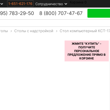
Корзина
0
1-651-621-176
Сотрудничество
495)
783-29-50
8 (800)
707-47-67
толы
>
Столы с надстройкой
>
Стол компьютерный КСТ-1