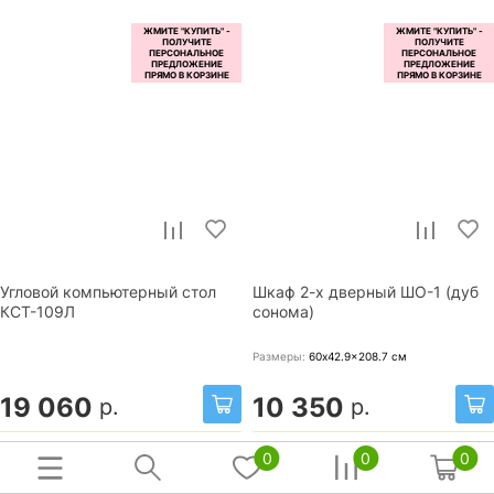
Угловой компьютерный стол
Шкаф 2-х дверный ШО-1 (дуб
КСТ-109Л
сонома)
Размеры:
60x42.9x208.7
см
19 060
10 350
р.
р.
0
0
0