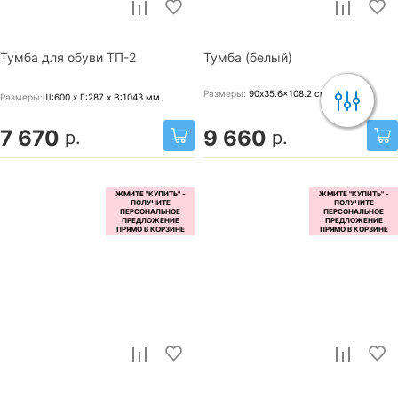
Тумба для обуви ТП-2
Тумба (белый)
Размеры:
90x35.6x108.2
см
Размеры:
Ш:600 x Г:287 x В:1043
мм
7 670
9 660
р.
р.