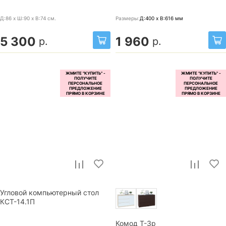
Д:86 x Ш:90 x В:74
см.
Размеры:
Д:400 x В:616
мм
5 300
1 960
р.
р.
Угловой компьютерный стол
КСТ-14.1П
Комод Т-3р