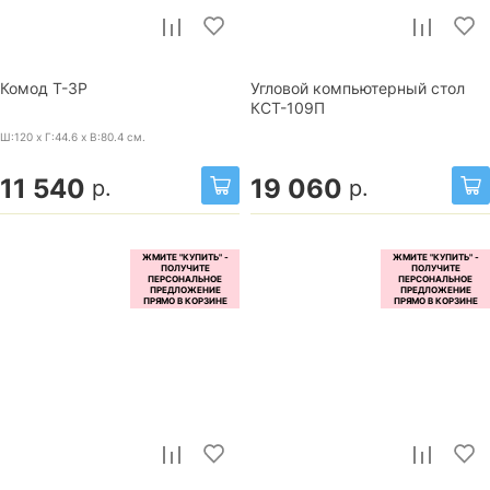
Комод Т-3Р
Угловой компьютерный стол
КСТ-109П
Ш:120 x Г:44.6 x В:80.4
см.
11 540
19 060
р.
р.