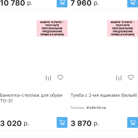
10 780
7 960
р.
р.
Банкетка-стеллаж для обуви
Тумба с 2-мя ящиками (белый)
ТО-31
Размеры:
41x34x54
см
3 020
3 870
р.
р.