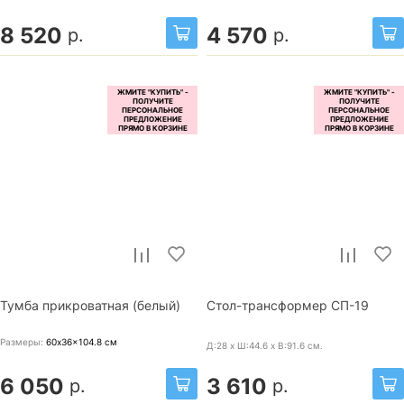
8 520
4 570
р.
р.
Тумба прикроватная (белый)
Стол-трансформер СП-19
Размеры:
60x36x104.8
см
Д:28 x Ш:44.6 x В:91.6
см.
6 050
3 610
р.
р.