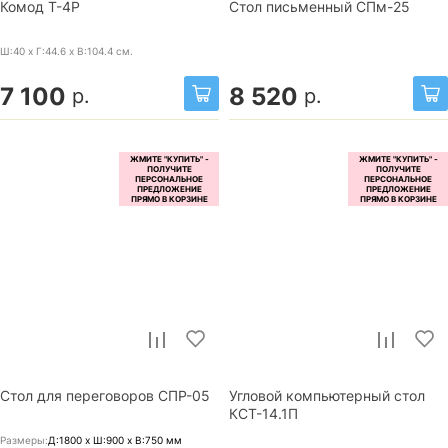
Комод Т-4Р
Стол письменный СПм-25
Ш:40 x Г:44.6 x В:104.4
см.
7 100
8 520
р.
р.
Стол для переговоров СПР-05
Угловой компьютерный стол
КСТ-14.1П
Размеры:
Д:1800 x Ш:900 x В:750
мм