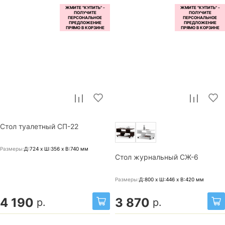
Стол туалетный СП-22
Размеры:
Д:724 x Ш:356 x В:740
мм
Стол журнальный СЖ-6
Размеры:
Д:800 x Ш:446 x В:420
мм
4 190
3 870
р.
р.