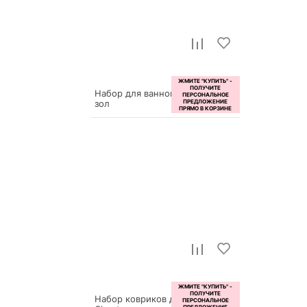
Набор для ванной №51 ВК-51-
зол
5 700
р.
Набор ковриков для ванной