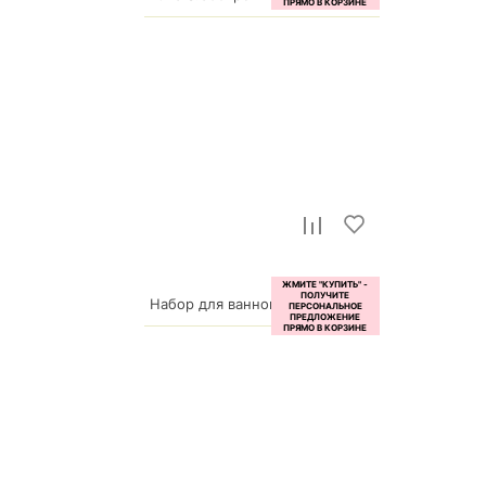
6 200
р.
Набор для ванной ВК-23-белый
5 628
р.