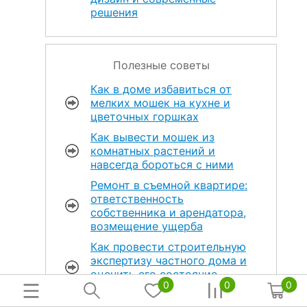
решения
Полезные советы
Как в доме избавиться от
мелких мошек на кухне и
цветочных горшках
Как вывести мошек из
комнатных растений и
навсегда бороться с ними
Ремонт в съемной квартире:
ответственность
собственника и арендатора,
возмещение ущерба
Как провести строительную
экспертизу частного дома и
оценить его состояние
0
0
0
перед сделкой