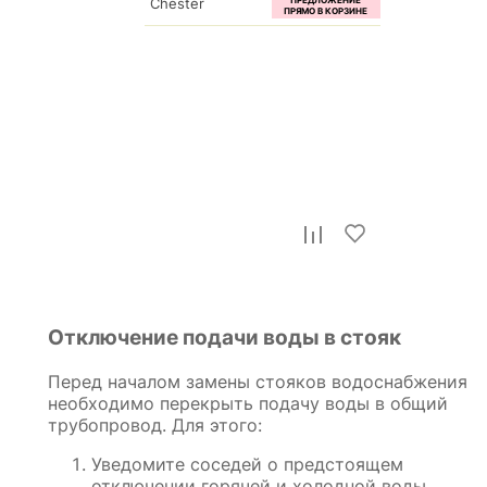
Chester
7 100
р.
Набор для ванной №53 ВК-53-
бел
Отключение подачи воды в стояк
5 700
р.
Перед началом замены стояков водоснабжения
необходимо перекрыть подачу воды в общий
трубопровод. Для этого:
Уведомите соседей о предстоящем
отключении горячей и холодной воды.