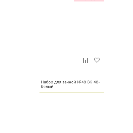
Набор для ванной №48 ВК-48-
белый
4 900
р.