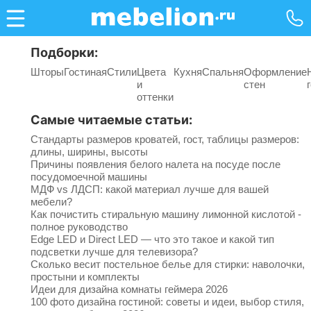
Подборки:
Шторы
Гостиная
Стили
Цвета
Кухня
Спальня
Оформление
и
стен
оттенки
Самые читаемые статьи:
Стандарты размеров кроватей, гост, таблицы размеров:
длины, ширины, высоты
Причины появления белого налета на посуде после
посудомоечной машины
МДФ vs ЛДСП: какой материал лучше для вашей
мебели?
Как почистить стиральную машину лимонной кислотой -
полное руководство
Edge LED и Direct LED — что это такое и какой тип
подсветки лучше для телевизора?
Сколько весит постельное белье для стирки: наволочки,
простыни и комплекты
Идеи для дизайна комнаты геймера 2026
100 фото дизайна гостиной: советы и идеи, выбор стиля,