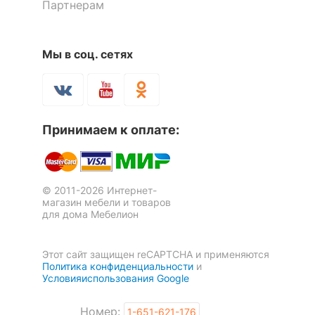
Партнерам
комплект
2 полки;
тумбочка:
1 полка;
4 ящика;
Мы в соц. сетях
1 ящик
Количество ящиков
5
Принимаем к оплате:
ОСОБЕННОСТИ ПРИМЕНЕНИЯ
Стол письменный Остин-14Я
Стол компьютерный СК-7
2 отзыва
1 отзыв
Рекомендуемые
Кабинет, Офис
помещения
23 074
8 826
р.
р.
© 2011-2026 Интернет-
магазин мебели и товаров
Масса брутто, кг
51
для дома Мебелион
Скрыть
Этот сайт защищен reCAPTCHA и применяются
Политика конфиденциальности
и
Условияиспользования Google
Номер:
1-651-621-176