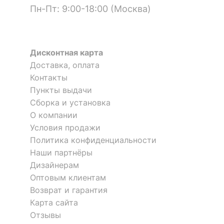
Пн-Пт: 9:00-18:00 (Москва)
Материал
ЛДСП Е1
столешницы
?
Материал фасада
ЛДСП Е1
Дисконтная карта
?
Материал корпуса
ЛДСП Е1
Доставка, оплата
Контакты
?
Тип поверхности
Пункты выдачи
матовый
столешницы
Стол письменный Остин-11Я
Стол письменный Остин-11Я
Сборка и установка
2 отзыва
2 отзыва
О компании
?
Тип поверхности
матовый
Условия продажи
фасада
15 179
15 179
р.
р.
Политика конфиденциальности
Стол письменный Остин-3Я
Стол письменный Остин-11Я
?
Тип поверхности
5 отзывов
2 отзыва
Наши партнёры
матовый
корпуса
Дизайнерам
Скрыть
11 744
15 179
Оптовым клиентам
р.
р.
КОМПЛЕКТАЦИЯ
Возврат и гарантия
Карта сайта
Компоненты,
надстройка:
Отзывы
входящие в
1 дверца,