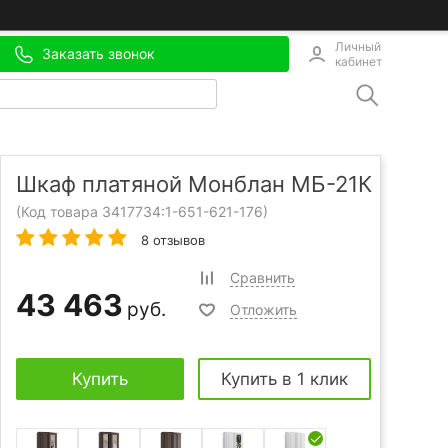
Личный
Заказать звонок
кабинет
Шкаф платяной Монблан МБ-21К
(Код товара 3417734:
1-651-621-176
)
8 отзывов
Сравнить
43 463
руб.
Отложить
Купить
Купить в 1 клик