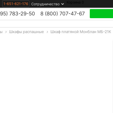
Корзина
0
1-651-621-176
Сотрудничество
495)
783-29-50
8 (800)
707-47-67
ы
>
Шкафы распашные
>
Шкаф платяной Монблан МБ-21К