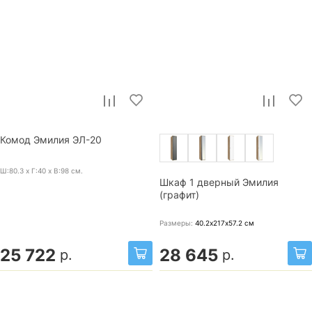
Комод Эмилия ЭЛ-20
Ш:80.3 x Г:40 x В:98
см.
Шкаф 1 дверный Эмилия
(графит)
Размеры:
40.2х217х57.2
см
25 722
28 645
р.
р.