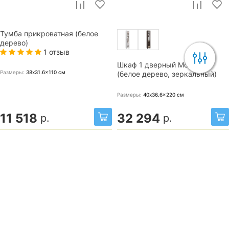
Тумба прикроватная (белое
дерево)
1 отзыв
Шкаф 1 дверный Монблан
Размеры:
38x31.6x110
см
(белое дерево, зеркальный)
Размеры:
40x36.6x220
см
11 518
32 294
р.
р.