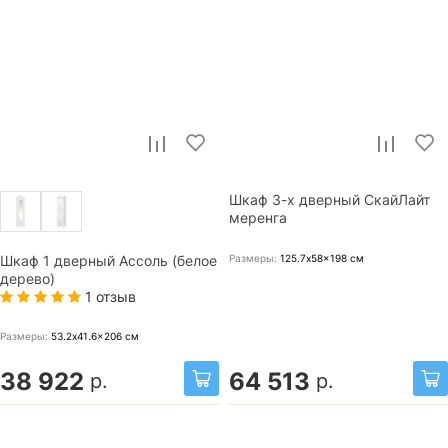
Шкаф 3-х дверный СкайЛайт
меренга
Размеры:
125.7x58x198
см
Шкаф 1 дверный Ассоль (белое
дерево)
1 отзыв
Размеры:
53.2x41.6x206
см
38 922
64 513
р.
р.