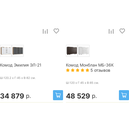
Комод Эмилия ЭЛ-21
Комод Монблан МБ-36К
5 отзывов
Ш:120.2 x Г:45 x В:82
см.
Ш:120 x Г:45 x В:85
см.
34 879
48 529
р.
р.