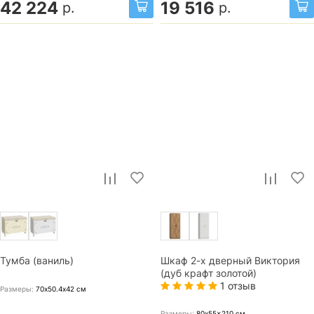
42 224
19 516
р.
р.
Тумба (ваниль)
Шкаф 2-х дверный Виктория
(дуб крафт золотой)
1 отзыв
Размеры:
70х50.4х42
см
Размеры:
80x55x210
см