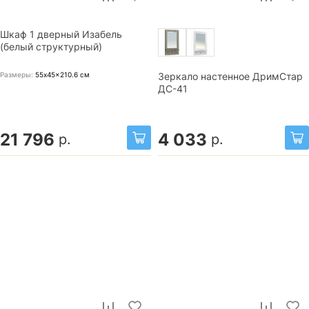
Шкаф 1 дверный Изабель
(белый структурный)
Размеры:
55x45x210.6
см
Зеркало настенное ДримСтар
ДС-41
21 796
4 033
р.
р.