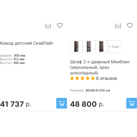
Комод детский СкайЛайт
+ 3 шт.
Ширина:
900
мм
Высота:
912
мм
Шкаф 2-х дверный Монблан
Выступ:
450
мм
(зеркальный, орех
шоколадный)
8 отзывов
Размеры:
80x36.6x220
см
41 737
48 800
р.
р.