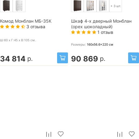
+ 3 шт.
Комод Монблан МБ-35К
Шкаф 4-х дверный Монблан
3 отзыва
(орех шоколадный)
1 отзыв
Ш:60 x Г:45 x В:105
см.
Размеры:
160x56.6x220
см
34 814
90 869
р.
р.