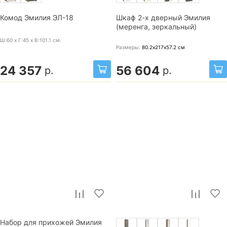
Комод Эмилия ЭЛ-18
Шкаф 2-х дверный Эмилия
(меренга, зеркальный)
Ш:60 x Г:45 x В:101.1
см.
Размеры:
80.2х217х57.2
см
24 357
56 604
р.
р.
Набор для прихожей Эмилия