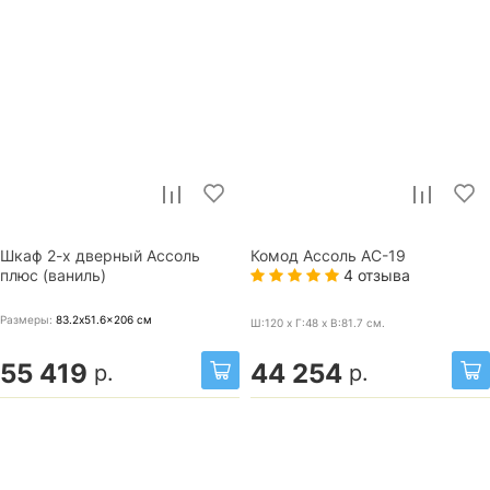
Шкаф 2-х дверный Ассоль
Комод Ассоль АС-19
4 отзыва
плюс (ваниль)
Размеры:
83.2x51.6x206
см
Ш:120 x Г:48 x В:81.7
см.
55 419
44 254
р.
р.