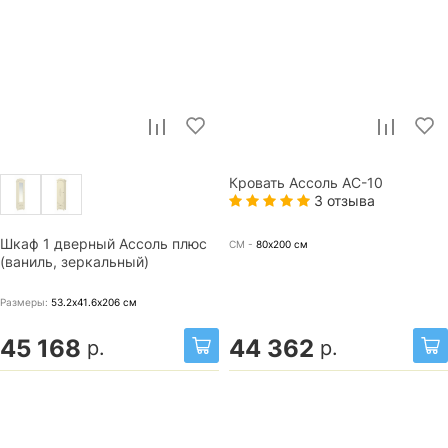
Кровать Ассоль АС-10
3 отзыва
Шкаф 1 дверный Ассоль плюс
СМ -
80х200
см
(ваниль, зеркальный)
Размеры:
53.2х41.6х206
см
45 168
44 362
р.
р.