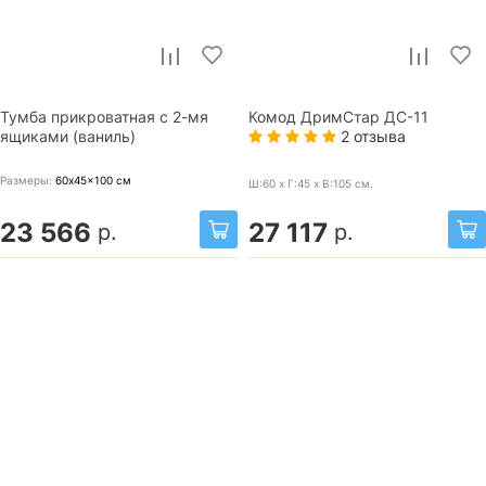
Тумба прикроватная с 2-мя
Комод ДримСтар ДС-11
2 отзыва
ящиками (ваниль)
Размеры:
60x45x100
см
Ш:60 x Г:45 x В:105
см.
23 566
27 117
р.
р.