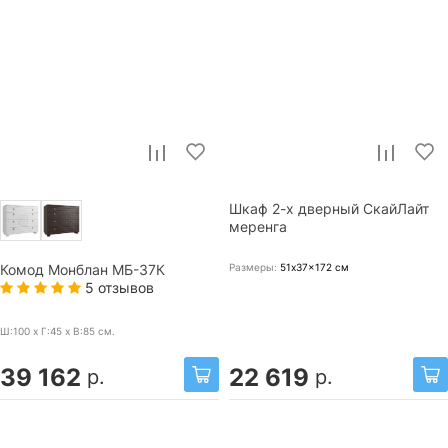
Шкаф 2-х дверный СкайЛайт
меренга
Размеры:
51x37x172
см
Комод Монблан МБ-37К
5 отзывов
Ш:100 x Г:45 x В:85
см.
39 162
22 619
р.
р.