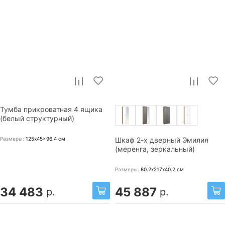
Тумба прикроватная 4 ящика
(белый структурный)
Размеры:
125x45x96.4
см
Шкаф 2-х дверный Эмилия
(меренга, зеркальный)
Размеры:
80.2х217х40.2
см
34 483
45 887
р.
р.