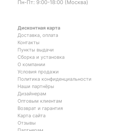
Тип поверхности
Пн-Пт: 9:00-18:00 (Москва)
матовый
корпуса
КОМПЛЕКТАЦИЯ
Дисконтная карта
Доставка, оплата
Компоненты,
1 штанга для вешалок,
входящие в
2 дверцы,
Контакты
комплект
3 полки
Пункты выдачи
Сборка и установка
ОСОБЕННОСТИ ПРИМЕНЕНИЯ
О компании
Условия продажи
Рекомендуемые
Гостиная, Кабинет,
Политика конфиденциальности
помещения
Прихожая, Спальня
Наши партнёры
Дизайнерам
Скрыть
Оптовым клиентам
Возврат и гарантия
Карта сайта
Отзывы
Партнерам