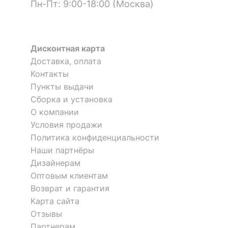
Тип поверхности
Пн-Пт: 9:00-18:00 (Москва)
матовый
корпуса
Я рекомендую данный товар
КОМПЛЕКТАЦИЯ
Дисконтная карта
Доставка, оплата
Компоненты,
2 выдвижные штанги
входящие в
для вешалок,
Контакты
комплект
3 дверцы,
Пункты выдачи
5 полок
Сборка и установка
О компании
Оставить коментарий
ОСОБЕННОСТИ ПРИМЕНЕНИЯ
Условия продажи
Политика конфиденциальности
0
0
Рекомендуемые
Гостиная, Кабинет,
Наши партнёры
помещения
Прихожая, Спальня
Дизайнерам
05.07.2021 00:55:30
Оптовым клиентам
Вадим
Скрыть
Возврат и гарантия
Карта сайта
Я рекомендую данный товар
Отзывы
Партнерам