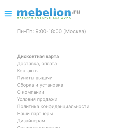
Цвет кромки
ясень шимо темный
Материал
МДФ
столешницы
Пн-Пт: 9:00-18:00 (Москва)
Материал покрытия
пленка ПВХ
столешницы
?
Дисконтная карта
Материал корпуса
ЛДСП Е1
Доставка, оплата
Стол компьютерный СК-01
Стол компьютерный
Материал кромки
ABS
Контакты
3 отзыва
Имидж-4
4 отзыва
Пункты выдачи
?
Тип поверхности
глянцевый
Сборка и установка
столешницы
5 213
8 509
р.
р.
О компании
?
Условия продажи
Тип поверхности
матовый
корпуса
Политика конфиденциальности
Наши партнёры
Дизайнерам
КОМПЛЕКТАЦИЯ
Оптовым клиентам