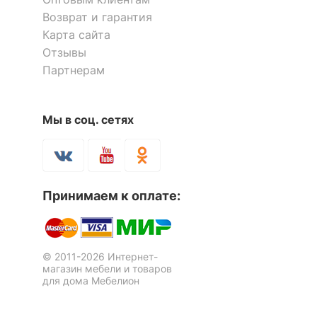
Компоненты,
Возврат и гарантия
входящие в
колесики, 2 полки
Карта сайта
комплект
Отзывы
Партнерам
ОСОБЕННОСТИ ПРИМЕНЕНИЯ
Рекомендуемые
Стол компьютерный
Стол компьютерный КСТ-10.1
Мы в соц. сетях
Кабинет, Офис
10 отзывов
помещения
Мебелайн-33
Масса брутто, кг
25
7 085
6 030
р.
р.
Принимаем к оплате:
Скрыть
© 2011-2026 Интернет-
магазин мебели и товаров
для дома Мебелион