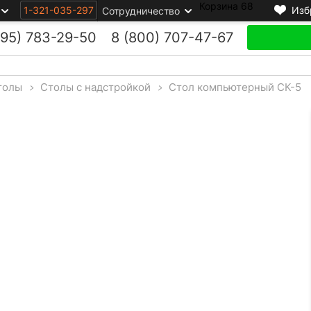
Корзина
68
1-321-035-297
Изб
Сотрудничество
495)
783-29-50
8 (800)
707-47-67
толы
>
Столы с надстройкой
>
Стол компьютерный СК-5