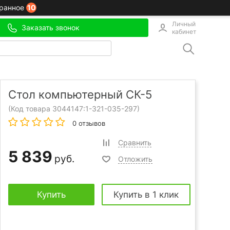
10
ранное
Личный
Заказать звонок
кабинет
Стол компьютерный СК-5
(Код товара 3044147:
1-321-035-297
)
0 отзывов
Сравнить
5 839
руб.
Отложить
Купить
Купить в 1 клик