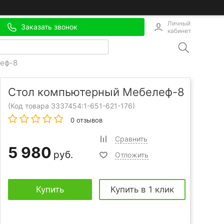
Личный
Заказать звонок
кабинет
еф-8
Стол компьютерный Мебелеф-8
(Код товара 3337454:
1-651-621-176
)
0 отзывов
Сравнить
5 980
руб.
Отложить
Купить
Купить в 1 клик