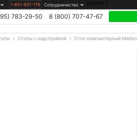
Корзина
0
1-651-621-176
Сотрудничество
495)
783-29-50
8 (800)
707-47-67
толы
>
Столы с надстройкой
>
Стол компьютерный Мебел