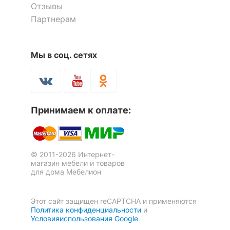
Отзывы
Партнерам
Мы в соц. сетях
Оставить коментарий
Шкаф платяной Монблан
Шкаф платяной Монблан
0
0
Зеркало настенное Монблан
Зеркало настенное ШП-01.4
МБ-21К
МБ-21К
Принимаем к оплате:
МБ-43
8 отзывов
8 отзывов
1 отзыв
43 463
48 800
р.
р.
9 338
4 224
р.
р.
© 2011-2026 Интернет-
магазин мебели и товаров
для дома Мебелион
-15 %
Этот сайт защищен reCAPTCHA и применяются
Политика конфиденциальности
и
Условияиспользования Google