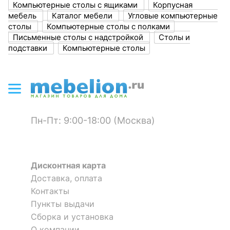
?
Цвет корпуса
венге, хром
2 595
2 595
Компьютерные столы с ящиками
Корпусная
р.
р.
мебель
Каталог мебели
Угловые компьютерные
Материал
столы
Компьютерные столы с полками
Стол компьютерный Домино
Стол компьютерный Домино
ЛДСП Е1
столешницы
Письменные столы с надстройкой
Столы и
Lite СКЛ-Угл130+НКЛХ-120 В
Лайт СКЛ-Угл120+НКЛ-120
Скрыть
ПРАВ
подставки
Компьютерные столы
?
Материал фасада
ЛДСП Е1, стекло
22 311
17 661
р.
р.
?
Материал корпуса
ЛДСП Е1, металл
?
Тип поверхности
матовый
столешницы
Пн-Пт: 9:00-18:00 (Москва)
?
Тип поверхности
матовый, прозрачный
фасада
Дисконтная карта
?
Тип поверхности
глянцевый, матовый
корпуса
Доставка, оплата
Контакты
Пункты выдачи
КОМПЛЕКТАЦИЯ
Сборка и установка
Стол компьютерный Нельсон
Стол компьютерный Домино
О компании
Компоненты,
надстройка: 2 дверцы, 3