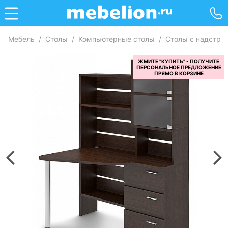
Мебель
/
Столы
/
Компьютерные столы
/
Столы с надстро