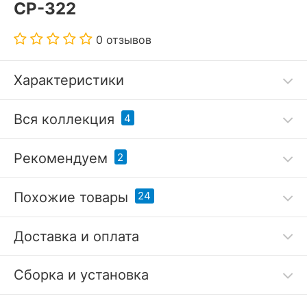
СР-322
0 отзывов
Характеристики
Код товара
2915065
Вся коллекция
4
Артикул
MER_SR-322_V-LEV
Рекомендуем
2
Бренд
Merdes (Россия)
Похожие товары
24
?
Серия
Домино
Гарантия, месяцы
12
Доставка и оплата
РАЗМЕРЫ
Сборка и установка
Полка книжная Домино
Полка книжная Домино
?
Длина, мм
1340