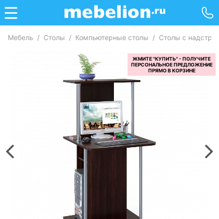
Мебель
/
Столы
/
Компьютерные столы
/
Столы с надстро