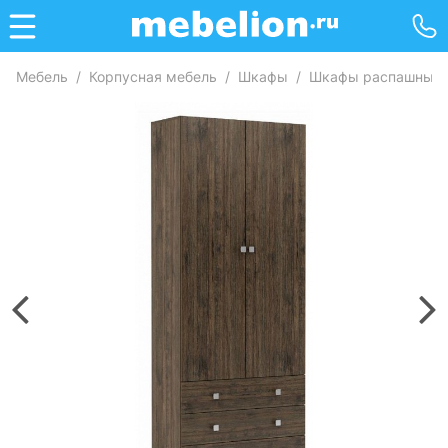
Мебель
/
Корпусная мебель
/
Шкафы
/
Шкафы распашные