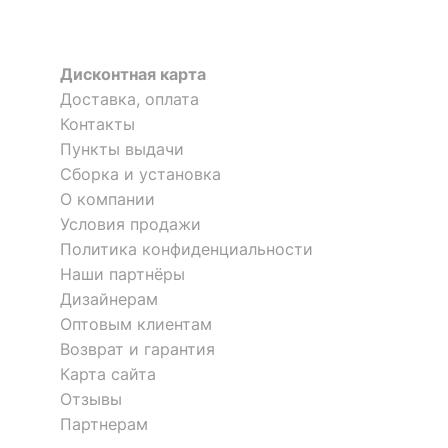
Материал фасада
ЛДСП Е1
?
Материал корпуса
ЛДСП Е1
Дисконтная карта
?
Тип поверхности
матовый
Доставка, оплата
фасада
Контакты
?
Пункты выдачи
Тип поверхности
матовый
корпуса
Сборка и установка
О компании
Условия продажи
КОМПЛЕКТАЦИЯ
Политика конфиденциальности
Компоненты,
1 выдвижная штанга для
Наши партнёры
входящие в
вешалок,
Дизайнерам
комплект
1 полка,
Оптовым клиентам
2 дверцы, 3 ящика
Возврат и гарантия
Карта сайта
Количество ящиков
3
Отзывы
Партнерам
ОСОБЕННОСТИ ПРИМЕНЕНИЯ