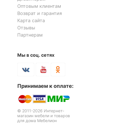
помещения
Прихожая, Спальня
Оптовым клиентам
Возврат и гарантия
Карта сайта
Скрыть
Отзывы
Партнерам
Тумба для обуви Оливия НМ
Тумба для обуви Оливия НМ
040.45
040.47
Мы в соц. сетях
9 999
5 599
р.
р.
Шкаф платяной Бостон-21
Шкаф платяной Оливия НМ
014.71
30 287
13 799
Принимаем к оплате:
р.
р.
© 2011-2026 Интернет-
магазин мебели и товаров
для дома Мебелион